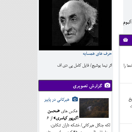
آلبوم
حرف های همسایه
اثر نیما یوشیج/ فایل کامل پی دی اف
ها را
گزارش تصویری
هیرکانی در پاییز
یخ
،
عکس های
«محسن
اکبرپور کیاسری»
از 6
لکه جنگل هیرکانی/ خشکه داران تنکابن،