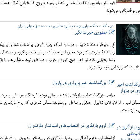
فرماندار میاندورود گفت: معلمانی که در زمینه ترویج کتابخوانی فعال هستند
ی و قدردانی می‌شوند.
در حکایت خاک‌سپاری رضا یحیایی؛ نقاش و مجسمه ساز جهانی ایران
حضوری حیرت‌انگیز
کِی خبردار شدند خلایق و دوستان او که چنین گرم و پر شتاب خود را بر پ
رساندند؟ حیرت انگیز بود حضور این همه آدم از هر طیف و گروه و دسته ای! 
رضا یحیایی خود نیز اهل هیچ گروه و حزب و دسته‌ای نبود و شأن هنر را بالا
دانست که وارد این جویبارها شود.
بزرگداشت امیر پازواری در پازوار
مراسم بزرگداشت امیر پازواری تجدید پیمانی بود با فرهنگ، موسیقی و مردم
دای امیر را از لابه‌لای شالیزار، جنگل و ساحل می‌شنوند؛ صدای شاعری که روح مازندران در
ش جاری‌ست.
لزوم بازنگری در انتصاب‌های استاندار مازندران
از استاندار محترم انتظار می‌رود با بازنگری در رویه‌های مدیریتی و انتصابات