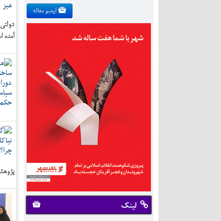
آرشیو مقاله
دولتی
آمده ا
پژوهشگری که 90% مردم سوادکوه 
لینک