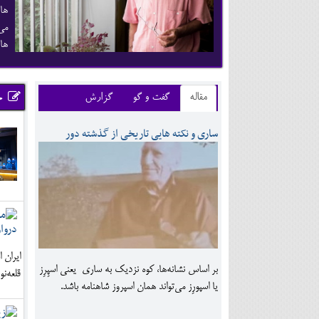
ها
می 
های
مقاله
گفت و گو
گزارش
خ
ساری و نکته هایی تاریخی از گذشته دور
ایران 
بر اساس نشانه‌ها، کوه نزدیک به ساری یعنی اسپِرِز
قلعه‌ن
یا اسپورِز می‌تواند همان اسپروز شاهنامه باشد.