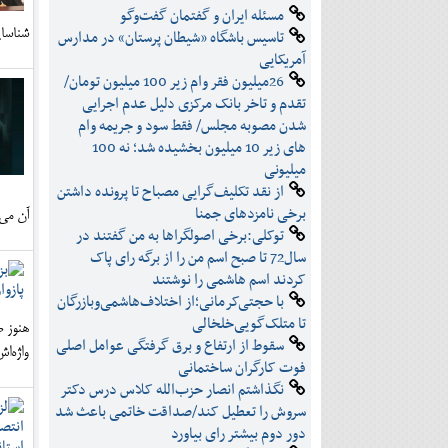
مسئله ايران و گفتمان گفت‌وگو
شناسای
تاسیس باشگاه «شیطان پرستان» در مدارس
آمریکایی
26میلیون فقر وام زیر 100 میلیون تومان/
تقدم و تاخر بانک مرکزی دلیل عدم اجرایی
شدن مصوبه مجلس/ فقط سود و جریمه وام
های زیر 10 میلیون بخشیده شد؛ نه 100
میلیونی
از نقد تکلیف‌گرایی مصباح تا پرونده‌ داشتن
برخی نامزدهای جمنا
آن می‌
توکلی:برخی اصولگراها به من گفتند در
سال72 تا صبح اسم من را از برگه رای پاک
کردند اسم هاشمی را نوشتند
با حجتی‌کرمانی؛از اختلاف‌هاشمی‌وبازرگان
تا متلک‌گویی‌خلخالی
هنوز ص
سقوط از ارتفاع و برق گرفتگی عوامل اصلی
واژه‌ا
فوت کارگران ساختمانی
نگذاشتم انصار حزب‌الله کلاس درس دکتر
سروش را تعطیل کند/صداقت خاتمی باعث شد
دور دوم بیشتر رای بیاورد