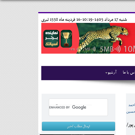
شنبه 17 مرداد 1405-10:19-
16 فردينه ماه 1538 تبری
س با ما
آرشیو
 احمد
 حسین
 پور/
ارسال مطلب /خبر