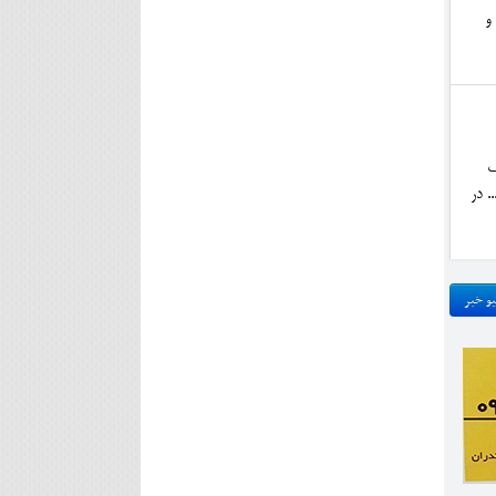
و
ف
. در
و خبر