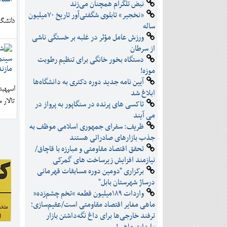
نبض تلگرام همچنان می‌زند
«نخجیر» تابلوی شگفتی‌آور تاریخ ۷۰میلیون
دانشگا
ساله
ورزش عامل مؤثر در غلبه بر خستگی ناشی
از سرطان
دستگاه بخور خانگی برای تنظیم رطوبت
موزه!
آیین نامه جدید دوره دکتری به دانشگاه‌ها
اسپهبد
ابلاغ شد
تالار 
تاکسی های پرنده در سنگاپور به پرواز در
می آیند
ظریف: سفرای جمهوری اسلامی موظف به
جذب بازارهای صادراتی هستند
تحقق اقتصاد مقاومتی و مبارزه با قاچاق/
نیازمند افزایش زیرساخت های گمرکی
برکزاری "دومین دوره مسابقات قهرمانی
درساژ شهرستان بابل"
واردات ۱۸۹میلیون قطعه “تخم چشم‌زده”
ماهی مغایر اقتصاد مقاومتی است/عقیم‌سازی؛
ترفند خارجی‌ها برای داغ نگه‌داشتن بازار