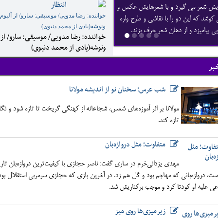
انتظار
یش شعر می گیرد و با شعرهایش عکس و
خواننده: رضا مدویی/ موسیقی: سارو/ از آلبوم
کوشد که این دو را با نقاشی و طرح واره
ونوشه(یادی از محمد دنیوی)
ی بیامیزد و از دهان شعر حرف بزند.
خواننده: رضا مدویی/ موسیقی: سارو/ از 
ونوشه(یادی از محمد دنیوی)
بر
شب عرس؛ سخنان نو از اندیشه مولانا
مولانا بر اثر آموزه‌های شمس، شجاعانه از کهنگی گریخت تا تازه شود و نگاه‌
تازه کند.
متفاوت؛ مثل دروازه‌بان
مهدی یزدانی‌خرم در ساری گفت: ناصر حجازی با کیفیت‌ترین دروازه‌بان تار
است، دروازه‌بانی که مهاجم بود و گل هم زد. در آخرین بازی که حجازی سرمربی استقلال بود
وعی علیه او کودتا کرد و موجب برکناریش شد.
زیرمیزی‌ها روی میز