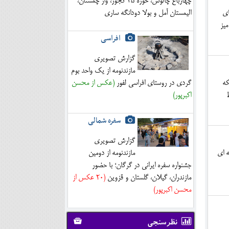
چهارباغ چالوس، حوزه ۴۵ کجور، واز چمستان،
الیمستان آمل و بولا دودانگه ساری
ای
یز
افراسی
گزارش تصویری
مازندنومه از یک واحد بوم
گردی در روستای افراسی لفور
(عکس از محسن
که
اکبرپور)
سفره شمالی
گزارش تصویری
مازندنومه از دومین
ه ای
جشنواره سفره ایرانی در گرگان؛ با حضور
مازندران، گیلان، گلستان و قزوین
(20 عکس از
محسن اکبرپور)
نظرسنجی