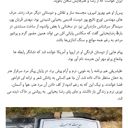
ایران خواست که از رضا و هنرهایش سخن بگوید.
پس‌از او هم بهروز امیری، مجسمه ساز و نقاش و دوستانی دیگر حرف زدند. حرف
های مهندس تورج نائیج پور دوست قدیمی یحیایی شنیدنی بود. مهدی قربان پور،
سینماگر سرشناس مازندرانی نیز، در سخنانی با بغض واندوه، از ساخت مستندی در
بارهٔ رضایحبایی گفت که سکانس پایانی اش می تواند همین حضور گرم و پرشور
مردم، به رغم همه موانع و سنگ اندازی‌ها باشد.
پیام هایی از دوستان فرنگی او در اروپا و آمریکا خوانده شد که نشانگر رابطه ها
وشعاع پرتو مهر این هنرمند نام آور بود.
علیشریفی هم برنامه را به خوبی، نرم و آرام پیش برد. در پایان پیکر مرد سرفراز هنر
به دهان منتظر خاک داده شد. آن جا هم کسانی به یادش شعر و ترانه ای فراخور
فضا خواندند. و نیک این که به رغم اندوه از کف دادن آن مرد هنر، هوا و آسمان،
نوری نرم و زندگی بار داشتند و جای پای رضا یحیایی به روشنی بر خاک دیده می
شد.