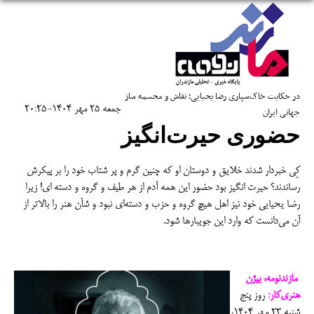
در حکایت خاک‌سپاری رضا یحیایی؛ نقاش و مجسمه ساز
جمعه 25 مهر 1404-20:25
جهانی ایران
حضوری حیرت‌انگیز
کِی خبردار شدند خلایق و دوستان او که چنین گرم و پر شتاب خود را بر پیکرش
رساندند؟ حیرت انگیز بود حضور این همه آدم از هر طیف و گروه و دسته ای! زیرا
رضا یحیایی خود نیز اهل هیچ گروه و حزب و دسته‌ای نبود و شأن هنر را بالاتر از
آن می‌دانست که وارد این جویبارها شود.
مازندنومه، بیژن
هنر‌ی‌کار:
روز پنج
شنبه ۲۳ مهر ۱۴۰۴،