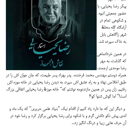
پیکر رضا یحیایی، با
حضور جمعیتی انبوه
و شکوهی تمام در
آرامگاه گِلِه محلهٔ
شهر زا‌گاهش بابل
به خاک سپرده شد.
در همین خردادماهی
که گذشت، به مهر
رضا موحدی ارجمند،
همراه دوستم مهندس محمد فرخنده، پدر بهراد پسر طبیعت، که جان جوان اش را در
طبق اخلاص نهاد و به راه عشق اش سپرد، به دیدن رضا یحیایی در خانه موزه اش
رفتیم. زان پس در همین مازندنومه نوشتم که" خانه موزهٔ رضا یحیایی اتفاقی بزرگ
است!" اما گوش شنوا کو؟!
و دیگر این که جا دارد یاد کنیم از اقدام نیک "بنیاد علمی حریری" که یک ماه و
اندی پیش نکو داشتی گرم و با شکوه برای رضا یحیایی برگزار کرد و رضا خود در
آن حرف هایی زیبا و درنگ انگیز زد...