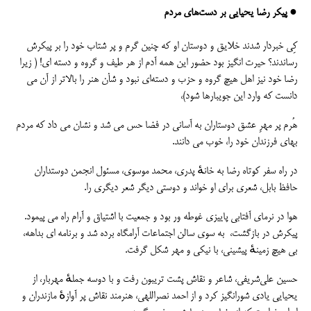
● پیکر رضا یحیایی بر دست‌های مردم
کِی خبردار شدند خلایق و دوستان او که چنین گرم و پر شتاب خود را بر پیکرش
رساندند؟ حیرت انگیز بود حضور این همه آدم از هر طیف و گروه و دسته ای! ( زیرا
رضا خود نیز اهل هیچ گروه و حزب و دسته‌ای نبود و شأن هنر را بالاتر از آن می
دانست که وارد این جویبارها شود)،
هُرم پر مهرِ عشق دوستاران به آسانی در فضا حس می شد و نشان می داد که مردم
بهای فرزندان خود را، خوب می دانند.
در راه سفر کوتاه رضا به خانهٔ پدری، محمد موسوی، مسئول انجمن دوستداران
حافظ بابل، شعری برای او خواند و دوستی دیگر شعر دیگری را.
هوا در نرمای آفتابی پاییزی غوطه ور بود و جمعیت با اشتیاق و آرام راه می پیمود.
پیکرش در بازگشت، به سوی سالن اجتماعات آرامگاه برده شد و برنامه ای بداهه،
بی هیچ زمینهٔ پیشینی، با نیکی و مهر شکل گرفت.
حسین علی‌شریفی، شاعر و نقاش پشت تریبون رفت و با دوسه جملهٔ مهربار، از
یحیایی یادی شورانگیز کرد و از احمد نصراللهی، هنرمند نقاش پر آوازهٔ مازندران و