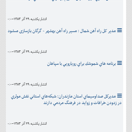
انتشار:يکشنبه 29 آذر 1383-0:0
مدير کل راه آهن شمال : مسير راه آهن بهشهر - گرگان بازسازى مىشود
انتشار:يکشنبه 29 آذر 1383-0:0
برنامه هاي شموشك براي رويارويي با سپاهان
انتشار:يکشنبه 29 آذر 1383-0:0
مديركل صداوسيماي استان مازندران: شبكه‌هاي استاني نقش موثري
در زدودن خرافات و زوايد در فرهنگ مردمي دارند
انتشار:يکشنبه 29 آذر 1383-0:0