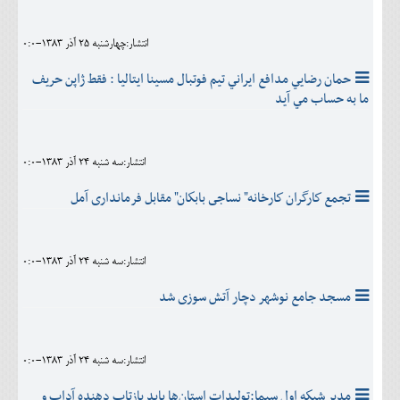
انتشار:چهارشنبه 25 آذر 1383-0:0
حمان رضايي مدافع ايراني تيم فوتبال مسينا ايتاليا : فقط ژاپن حريف
ما به حساب مي آيد
انتشار:سه شنبه 24 آذر 1383-0:0
تجمع كارگران كارخانه" نساجى بابكان" مقابل فرماندارى آمل
انتشار:سه شنبه 24 آذر 1383-0:0
مسجد جامع نوشهر دچار آتش سوزى شد
انتشار:سه شنبه 24 آذر 1383-0:0
مدير شبكه اول سيما:توليدات استان‌ها بايد بازتاب دهنده آداب و