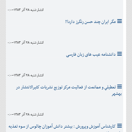
انتشار:شنبه 28 آذر 1383-0:0
مگر ایران چند حسن رنگرز دارد؟!
انتشار:شنبه 28 آذر 1383-0:0
دانشنامه عیب های زبان فارسی
انتشار:شنبه 28 آذر 1383-0:0
تعطيلي‌ و ممانعت‌ از فعاليت‌ مركز توزيع‌ نشريات‌ كثيرالانتشار در
بهشهر
انتشار:شنبه 28 آذر 1383-0:0
کارشناس آموزش وپرورش : بيشتر دانش آموزان چالوس از سوء تغذيه