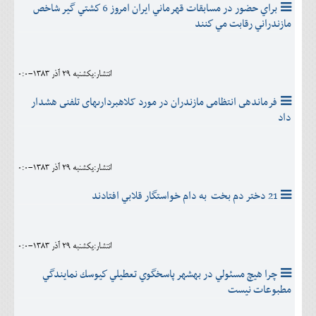
براي حضور در مسابقات قهرماني ايران امروز 6 كشتي گير شاخص
مازندراني رقابت مي كنند
انتشار:يکشنبه 29 آذر 1383-0:0
فرماندهى انتظامى مازندران در مورد کلاهبردارىهاى تلفنى هشدار
داد
انتشار:يکشنبه 29 آذر 1383-0:0
21 دختر دم‌ بخت ‌ به‌ دام‌ خواستگار قلابي‌ افتادند
انتشار:يکشنبه 29 آذر 1383-0:0
چرا هيچ مسئولي در بهشهر پاسخگوي تعطيلي كيوسك نمايندگي
مطبوعات نيست