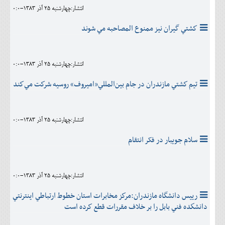
انتشار:چهارشنبه 25 آذر 1383-0:0
كشتي گيران نيز ممنوع المصاحبه مي شوند
انتشار:چهارشنبه 25 آذر 1383-0:0
تيم كشتي مازندران در جام بين‌المللي«اميروف» روسيه شركت مي‌كند
انتشار:چهارشنبه 25 آذر 1383-0:0
سلام جویبار در فکر انتقام
انتشار:چهارشنبه 25 آذر 1383-0:0
رييس دانشگاه مازندران:مركز مخابرات استان خطوط ارتباطي اينترنتي
دانشكده فني بابل را بر خلاف مقررات قطع كرده است