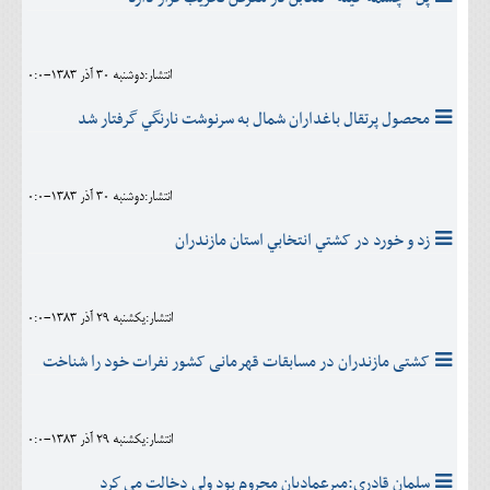
انتشار:دوشنبه 30 آذر 1383-0:0
محصول پرتقال باغداران شمال به سرنوشت نارنگي گرفتار شد
انتشار:دوشنبه 30 آذر 1383-0:0
زد و خورد در کشتي انتخابي استان مازندران
انتشار:يکشنبه 29 آذر 1383-0:0
کشتی مازندران در مسابقات قهرمانی کشور نفرات خود را شناخت
انتشار:يکشنبه 29 آذر 1383-0:0
سلمان قادري:ميرعماديان محروم بود ولي دخالت مي كرد