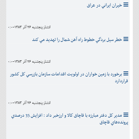
خيران ايراني در عراق
انتشار:پنجشنبه 26 آذر 1383-0:0
خطر سيل بردگي خطوط راه آهن شمال را تهديد مي كند
انتشار:پنجشنبه 26 آذر 1383-0:0
برخورد با زمين خواران در اولويت اقدامات سازمان بازرسي كل كشور
قراردارد
انتشار:پنجشنبه 26 آذر 1383-0:0
مدير كل‌ دفتر مبارزه‌ با قاچاق‌ كالا و ارزخبر داد : افزايش‌ 35 درصدي‌
پرونده‌هاي‌ قاچاق‌