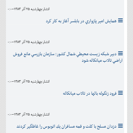
انتشار:چهارشنبه 25 آذر 1383-0:0
همايش امير پازواري در بابلسر آغاز به كار كرد
انتشار:چهارشنبه 25 آذر 1383-0:0
دبير شبكه زيست محيطي شمال كشور: سازمان بازرسي مانع فروش
اراضي تالاب ميانكاله شود
انتشار:چهارشنبه 25 آذر 1383-0:0
فرود زنگوله بالها در تالاب ميانكاله
انتشار:چهارشنبه 25 آذر 1383-0:0
دزدان‌ مسلح‌ با كلت‌ و قمه‌ مسافران‌ يك‌ اتوبوس‌ را غافلگير كردند