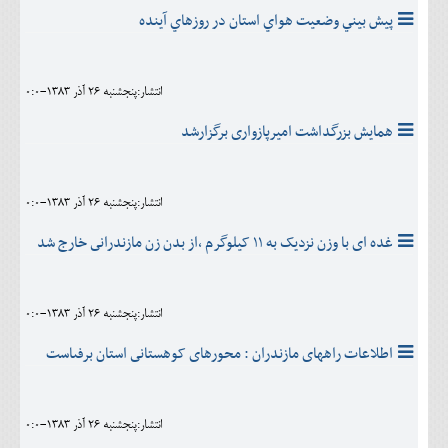
پيش بيني وضعيت هواي استان در روزهاي آينده
انتشار:پنجشنبه 26 آذر 1383-0:0
همايش بزرگداشت اميرپازوارى برگزارشد
انتشار:پنجشنبه 26 آذر 1383-0:0
غده اى با وزن نزديک به ۱۱ کيلوگرم ،از بدن زن مازندرانى خارج شد
انتشار:پنجشنبه 26 آذر 1383-0:0
اطلاعات راههاى مازندران : محورهاى کوهستانى استان برفىاست
انتشار:پنجشنبه 26 آذر 1383-0:0