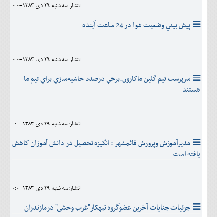
انتشار:سه شنبه 29 دی 1383-0:0
پيش بيني وضعيت هوا در 24 ساعت آينده
انتشار:سه شنبه 29 دی 1383-0:0
سرپرست تيم گلين ماكارون:برخي درصدد حاشيه‌سازي براي تيم ما
هستند
انتشار:سه شنبه 29 دی 1383-0:0
مديرآموزش وپرورش قائمشهر : انگيزه تحصيل در دانش آموزان کاهش
يافته است
انتشار:سه شنبه 29 دی 1383-0:0
جزئيات جنايات آخرين عضوگروه تبهکار"غرب وحشى" درمازندران