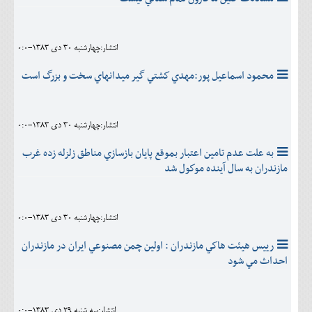
انتشار:چهارشنبه 30 دی 1383-0:0
محمود اسماعيل پور:مهدي كشتي گير ميدانهاي سخت و بزرگ است
انتشار:چهارشنبه 30 دی 1383-0:0
به علت عدم تامين اعتبار بموقع پايان بازسازي مناطق زلزله زده غرب
مازندران به سال آينده موكول شد
انتشار:چهارشنبه 30 دی 1383-0:0
رييس هيئت هاكي مازندران : اولين چمن مصنوعي ايران در مازندران
احداث مي شود
انتشار:سه شنبه 29 دی 1383-0:0