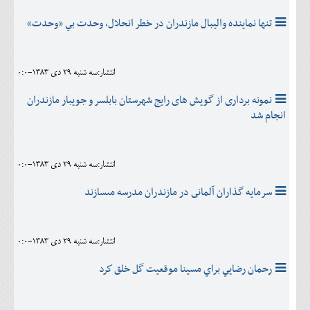
تنها نماينده واليبال مازندران در خطر انحلال، وحدت بي «وحدت»
انتشار:سه شنبه 29 دی 1383-0:0
نمونه بردارى از گويش هاى رايج شهرستان بابلسر و جويبار مازندران
انجام شد
انتشار:سه شنبه 29 دی 1383-0:0
سرمايه گذاران آلمانى در مازندران مدرسه مىسازند
انتشار:سه شنبه 29 دی 1383-0:0
رحمان رضايي براي مسينا موقعيت گل خلق كرد