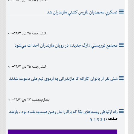
انتشار:جمعه 25 دی 1383-0:0
عسگري محمديان بازرس كشتي مازندران شد
انتشار:جمعه 25 دی 1383-0:0
مجتمع توريستي «ارگ جديد» در رويان مازندران احداث مي‌شود
انتشار:جمعه 25 دی 1383-0:0
شش نفر از بانوان کاراته کا مازندرانى به اردوى تيم ملى دعوت شدند
انتشار:پنجشنبه 24 دی 1383-0:0
راه ارتباطى روستاهاى نکا که براثررانش زمين مسدود شده بود ، بازشد
صفحه:
5
4
3
2
1