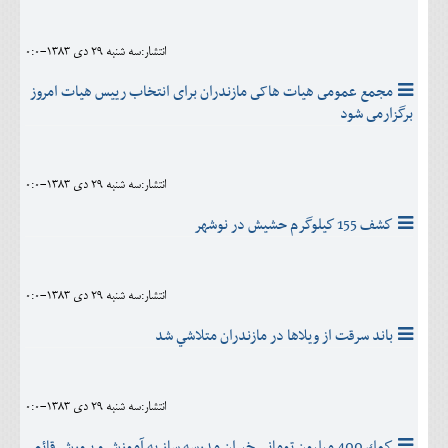
انتشار:سه شنبه 29 دی 1383-0:0
مجمع عمومى هيات هاکى مازندران براى انتخاب رييس هيات امروز
برگزارمى شود
انتشار:سه شنبه 29 دی 1383-0:0
كشف 155 كيلوگرم حشيش در نوشهر
انتشار:سه شنبه 29 دی 1383-0:0
باند سرقت از ويلاها در مازندران متلاشي شد
انتشار:سه شنبه 29 دی 1383-0:0
كمك 400 ميليون توماني خيران مدرسه ساز به آموزش و پرورش قائم