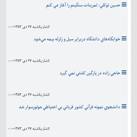
حسين توكلي: تمرينات سنگينم را آغاز مي كنم
انتشار:يکشنبه 27 دی 1383-0:0
خوابگاه‌هاي دانشگاه دربرابر سيل و زلزله بيمه مي‌شود
انتشار:يکشنبه 27 دی 1383-0:0
حاجي زاده در يارگين كشتي نمي گيرد
انتشار:يکشنبه 27 دی 1383-0:0
دانشجوي نمونه قرآني كشور قرباني بي احتياطي موتورسوار شد
انتشار:يکشنبه 27 دی 1383-0:0