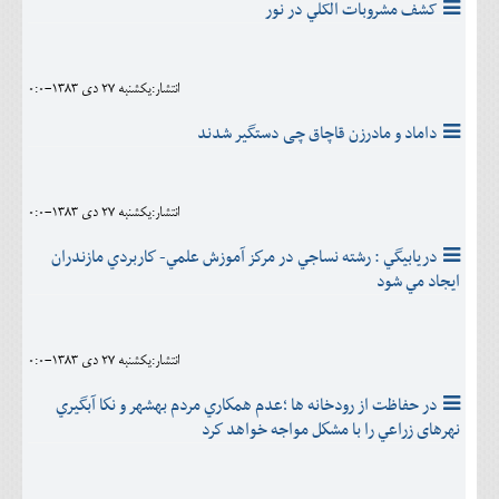
کشف مشروبات الکلي در نور
انتشار:يکشنبه 27 دی 1383-0:0
داماد و مادرزن قاچاق چی دستگیر شدند
انتشار:يکشنبه 27 دی 1383-0:0
دريابيگي : رشته نساجي در مركز آموزش علمي- كاربردي مازندران
ايجاد مي شود
انتشار:يکشنبه 27 دی 1383-0:0
در حفاظت از رودخانه ها ؛عدم همكاري مردم بهشهر و نكا آبگيري
نهرهای زراعي را با مشكل مواجه خواهد كرد