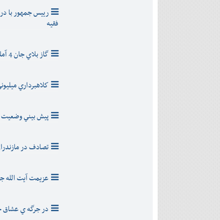
رییس جمهور با در
فقيه
گاز بلاي جان 4 آملي شد
كلاهبرداري ميليون
پيش بيني وضعيت ه
تصادف در مازندرا
عزیمت آیت الله جو
در جرگه ي عشاق ح