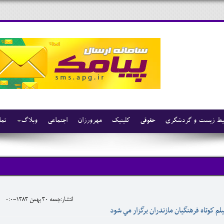
ط زیست و گردشگری
حقوقی
کلینیک
مهرورزان
اجتماعی
وبلاگ
تما
انتشار:جمعه 30 بهمن 1383-0:0
م كوتاه فرهنگيان مازندران برگزار مي شود