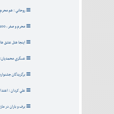
روحاني : هم محرم 
محرم و صفر ، 100ميليون تومان در مازندران خرج مي شود
اينجا هتل عشق هاي
عسگري محمديان: تي
برگزیدگان جشنواره 
علي كردان : اعتدال
برف و باران در ماز