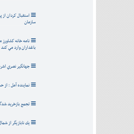
استقبال كردان از 
سازمان
نامه خانه كشاورز 
باغداران وارد مي كند
جهانگير نصري اشرف
نماينده آمل : از ح
تجمع بازخريد شدگا
يك نابازيگر از ش