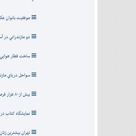
موفقيت بانوان عك
دو مازندراني در آس
ساخت قطار هوايي 
سواحل درياي مازندران قادر 
بيش از۸۰ هزار قرص نان از مازندران به گيلان ارسال شد
نمايشگاه کتاب در 
تهران‌ بيشترين‌ زنان‌