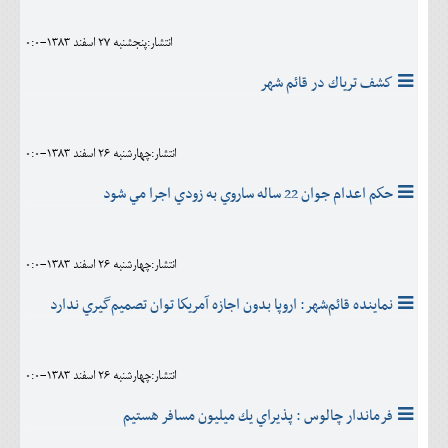
انتشار:پنجشنبه 27 اسفند 1383-0:0
كشف ترياك در قائم شهر
انتشار:چهارشنبه 26 اسفند 1383-0:0
حكم اعدام جوان 22 ساله ساروي به زودي اجرا مي شود
انتشار:چهارشنبه 26 اسفند 1383-0:0
نماينده‌ قائم‌‌شهر: اروپا بدون‌ اجازه‌ آمريكا توان‌ تصميم‌‌گيري‌ ندارد
انتشار:چهارشنبه 26 اسفند 1383-0:0
فرماندار چالوس : پذيراي يك ميليون مسافر هستيم