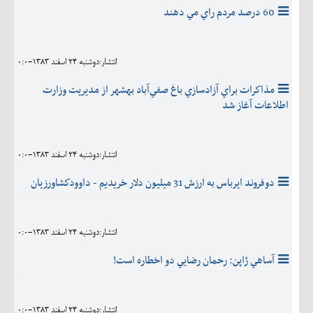
60 درصد مردم راي مي دهند
انتشار:دوشنبه 24 اسفند 1383-0:0
مذاكرات براي آزادسازي باغ صفي‌آباد بهشهر از مديريت وزارت
اطلاعات آغاز شد
انتشار:دوشنبه 24 اسفند 1383-0:0
دوفروند ایرباس به ارزش 31 میلیون دلار خریدیم - داوودكشاورزيان
انتشار:دوشنبه 24 اسفند 1383-0:0
آساهي ژاپن: رحمان رضايي دو اخطاره است!
انتشار:دوشنبه 24 اسفند 1383-0:0