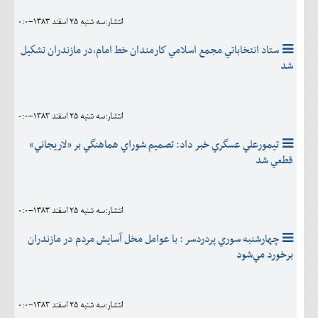
انتشار:سه شنبه 25 اسفند 1383-0:0
ستاد انتخاباتي مجمع اسلامي كارمندان خط امام،در مازندران تشكيل
شد
انتشار:سه شنبه 25 اسفند 1383-0:0
تيمورعلي عسگري خبر داد: تصميم شوراي هماهنگي بر «لاريجاني»
قطعي شد
انتشار:سه شنبه 25 اسفند 1383-0:0
چهارشنبه سوري پردردسر : با عوامل مخل آسايش مردم در مازندران
برخورد مي‌شود
انتشار:سه شنبه 25 اسفند 1383-0:0