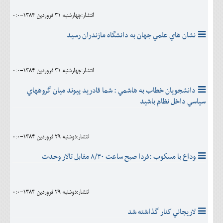
انتشار:چهارشنبه 31 فروردين 1384-0:0
نشان هاي علمي جهان به دانشگاه مازندران رسيد
انتشار:چهارشنبه 31 فروردين 1384-0:0
دانشجويان خطاب به هاشمي : شما قادريد پيوند ميان گروههاي
سياسي داخل نظام باشيد
انتشار:دوشنبه 29 فروردين 1384-0:0
وداع با مسكوب :فردا صبح ساعت ۸‎/۳۰ مقابل تالار وحدت
انتشار:دوشنبه 29 فروردين 1384-0:0
لاريجاني كنار گذاشته شد