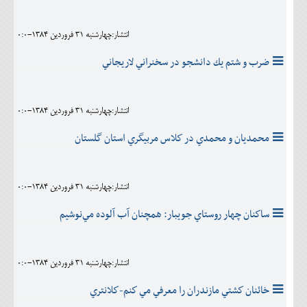
اجتماعی
انتشار:چهارشنبه 31 فروردين 1384-0:0
مهرورزان
ضرب و شتم يك دانشجو در سخنراني لاريجاني
کلینیک
حقوقی
انتشار:چهارشنبه 31 فروردين 1384-0:0
محیط زیست و گردشگری
محمديان و محمدي در كلاس مربيگري استان گلستان
فرهنگی و هنری
اقتصادی
انتشار:چهارشنبه 31 فروردين 1384-0:0
سیاسی
ساكنان چهار روستاي جويبار: همچنان آب آلوده مي‌نوشيم
خانه
انتشار:چهارشنبه 31 فروردين 1384-0:0
خائنان كشتي مازندران را معرفي مي كنم-كلانتري