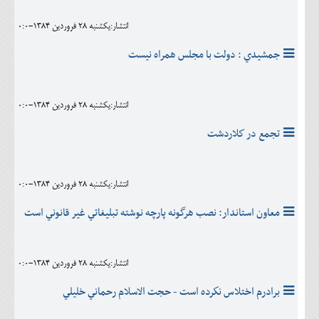
انتشار:يکشنبه 28 فروردين 1384-0:0
جمشيدي : دولت با مجلس همراه نيست
انتشار:يکشنبه 28 فروردين 1384-0:0
تجمع در كلاردشت
انتشار:يکشنبه 28 فروردين 1384-0:0
معاون استاندار: نصب هرگونه پارچه نوشته تبليغاتي غير قانوني است
انتشار:يکشنبه 28 فروردين 1384-0:0
برادرم اختلاس نكرده است - حجت الاسلام رحماني خليلي