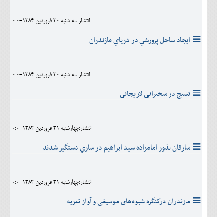
انتشار:سه شنبه 30 فروردين 1384-0:0
ايجاد ساحل پرورشي در درياي مازندران
انتشار:سه شنبه 30 فروردين 1384-0:0
تشنج در سخنرانی لاریجانی
انتشار:چهارشنبه 31 فروردين 1384-0:0
سارقان نذور امامزاده سيد ابراهيم در ساري دستگير شدند
انتشار:چهارشنبه 31 فروردين 1384-0:0
مازندران دركنگره شيوه‌های موسيقی و آواز تعزيه