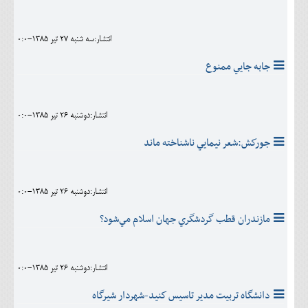
انتشار:سه شنبه 27 تير 1385-0:0
جابه جايي ممنوع
انتشار:دوشنبه 26 تير 1385-0:0
جوركش:شعر نيمايي ناشناخته ماند
انتشار:دوشنبه 26 تير 1385-0:0
مازندران قطب گردشگري جهان اسلام مي‌شود؟
انتشار:دوشنبه 26 تير 1385-0:0
دانشگاه تربيت مدير تاسيس كنيد-شهردار شيرگاه