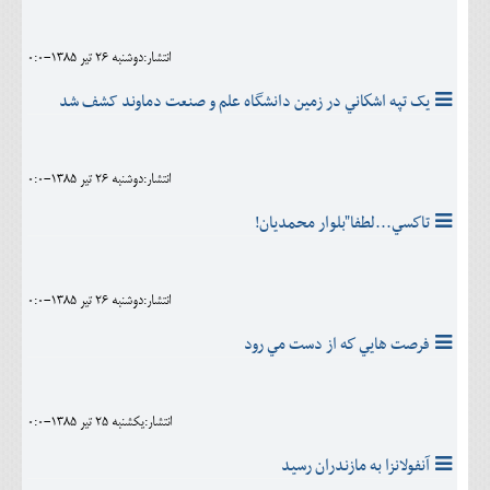
انتشار:دوشنبه 26 تير 1385-0:0
يک تپه اشكاني در زمين دانشگاه علم و صنعت دماوند کشف شد
انتشار:دوشنبه 26 تير 1385-0:0
تاكسي...لطفا"بلوار محمديان!
انتشار:دوشنبه 26 تير 1385-0:0
فرصت هايي كه از دست مي رود
انتشار:يکشنبه 25 تير 1385-0:0
آنفولانزا به مازندران رسيد