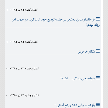
انتشار:يکشنبه 25 تير 1385-0:0
فرماندار سابق بهشهر در جلسه توديع خود ادعاکرد: در جهت ابن
زياد بودم!
انتشار:يکشنبه 25 تير 1385-0:0
شکار خاموش
انتشار:پنجشنبه 22 تير 1385-0:0
قبيله يعني يه نفر... کشته!
انتشار:پنجشنبه 22 تير 1385-0:0
بازهم ما واین عدد ورقم لعنتی!!