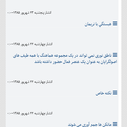
انتشار:پنجشنبه 23 شهريور 1385-0:0
هبستگي با نريمان
انتشار:چهارشنبه 22 شهريور 1385-0:0
ناطق نوری نمی تواند در یک مجموعه هماهنگ با همه طیف های
اصولگرایان به عنوان یک عنصر فعال حضور داشته باشد
انتشار:چهارشنبه 22 شهريور 1385-0:0
نكته خاص
انتشار:چهارشنبه 22 شهريور 1385-0:0
مانكن ها جمع آوري مي شوند