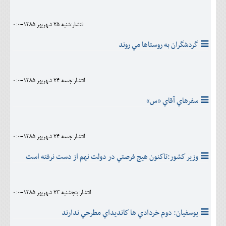
انتشار:شنبه 25 شهريور 1385-0:0
گردشگران به روستاها مي روند
انتشار:جمعه 24 شهريور 1385-0:0
سفرهاي آقاي «س»
انتشار:جمعه 24 شهريور 1385-0:0
وزير كشور:تاكنون هيج فرصتي در دولت نهم از دست نرفته است
انتشار:پنجشنبه 23 شهريور 1385-0:0
يوسفيان: دوم خردادي ها كانديداي مطرحي ندارند