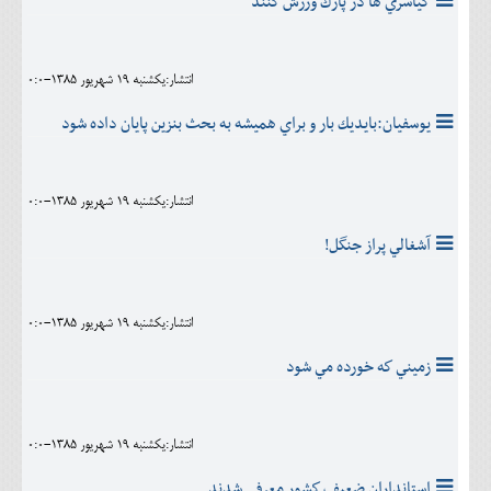
كياسري ها در پارك ورزش كنند
انتشار:يکشنبه 19 شهريور 1385-0:0
يوسفيان:بايديك بار و براي هميشه به بحث بنزين پايان داده شود
انتشار:يکشنبه 19 شهريور 1385-0:0
آشغالي پراز جنگل!
انتشار:يکشنبه 19 شهريور 1385-0:0
زميني كه خورده مي شود
انتشار:يکشنبه 19 شهريور 1385-0:0
استانداران ضعيف كشور معرفي شدند