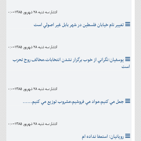
انتشار:سه شنبه 28 شهريور 1385-0:0
تغيير نام خيابان فلسطين در شهر بابل غير اصولي است
انتشار:سه شنبه 28 شهريور 1385-0:0
يوسفيان:نگراني از خوب برگزار نشدن انتخابات،مخالف روح تحزب
است
انتشار:سه شنبه 28 شهريور 1385-0:0
جعل مي كنيم،مواد مي فروشيم،مشروب توزيع مي كنيم......
انتشار:سه شنبه 28 شهريور 1385-0:0
رويانيان: استعفا نداده ام