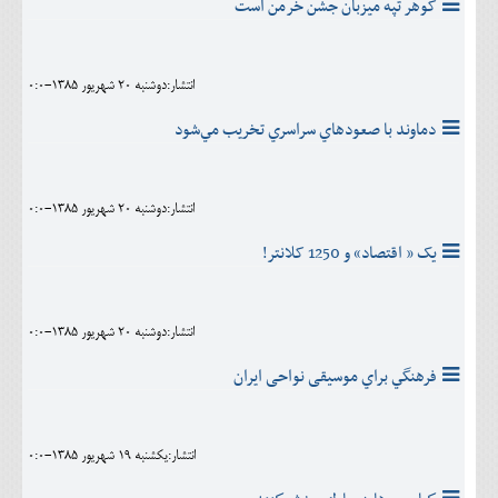
گوهر تپه ميزبان جشن خرمن است
انتشار:دوشنبه 20 شهريور 1385-0:0
دماوند با صعودهاي سراسري تخريب مي‌شود
انتشار:دوشنبه 20 شهريور 1385-0:0
یک « اقتصاد» و 1250 کلانتر!
انتشار:دوشنبه 20 شهريور 1385-0:0
فرهنگي براي موسیقی نواحی ایران
انتشار:يکشنبه 19 شهريور 1385-0:0