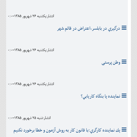
انتشار:يکشنبه 26 شهريور 1385-0:0
درگيري در بابلسر،اعتراض در قائم شهر
انتشار:يکشنبه 26 شهريور 1385-0:0
وطن پرستی
انتشار:يکشنبه 26 شهريور 1385-0:0
نماينده يا بنگاه كاريابي؟
انتشار:شنبه 25 شهريور 1385-0:0
يك نماينده كارگري:با قانون كار به روش آزمون و خطا برخورد نكنيم