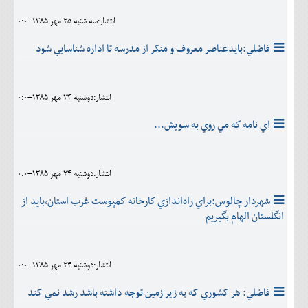
انتشار:سه شنبه 25 مهر 1385-0:0
فاضلي:بايدعناصر معروف و منکر از مدرسه تا اداره شناسايي شود
انتشار:دوشنبه 24 مهر 1385-0:0
اي نامه كه مي روي به سويش...
انتشار:دوشنبه 24 مهر 1385-0:0
شهردار چالوس:براي راه‌اندازي كارخانه كمپوست غرب استان،بايد از
انگلستان الهام بگيريم
انتشار:دوشنبه 24 مهر 1385-0:0
فاضلي: هر کشوري که به زير زمين توجه داشته باشد رشد نمي کند