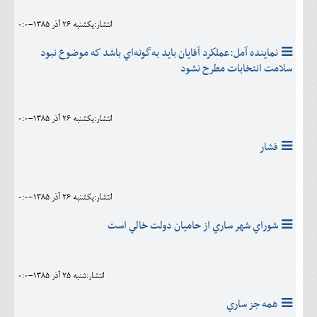
انتشار:يکشنبه 26 آذر 1385-0:0
نماينده آمل:عملكرد آقايان بايد به‌‏گونه‌‏اي باشد كه موضوع نبود
سلامت انتخابات مطرح نشود
انتشار:يکشنبه 26 آذر 1385-0:0
فشار
انتشار:يکشنبه 26 آذر 1385-0:0
شوراي شهر ساري از حاميان دولت خالي است
انتشار:شنبه 25 آذر 1385-0:0
همه جز ساري