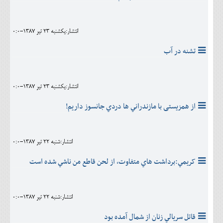
انتشار:يکشنبه 23 تير 1387-0:0
تشنه در آب
انتشار:يکشنبه 23 تير 1387-0:0
از همزیستی با مازندراني ها دردي جانسوز داريم!
انتشار:شنبه 22 تير 1387-0:0
کريمي:برداشت هاي متفاوت، از لحن قاطع من ناشي شده است
انتشار:شنبه 22 تير 1387-0:0
قاتل سريالي زنان از شمال آمده بود