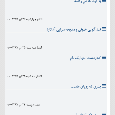
با گرگ ها مي رقصد
انتشار:چهارشنبه 26 تير 1387-0:0
تند گويی خلوتی و مدیحه سرايی آشکار!
انتشار:سه شنبه 25 تير 1387-0:0
کلاردشت ؛تنها يک نام
انتشار:سه شنبه 25 تير 1387-0:0
پدري كه روياي ماست
انتشار:دوشنبه 24 تير 1387-0:0
...حسنک کجايي!