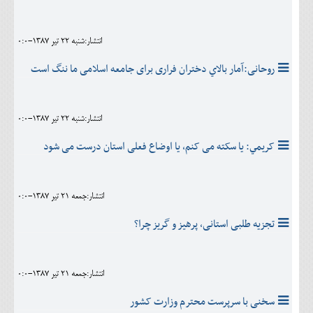
انتشار:شنبه 22 تير 1387-0:0
روحانی:آمار بالاي دختران فراری برای جامعه اسلامی ما ننگ است
انتشار:شنبه 22 تير 1387-0:0
کريمي: یا سکته می کنم، یا اوضاع فعلی استان درست می شود
انتشار:جمعه 21 تير 1387-0:0
تجزیه طلبی استانی، پرهیز و گریز چرا؟
انتشار:جمعه 21 تير 1387-0:0
سخنی با سرپرست محترم وزارت کشور