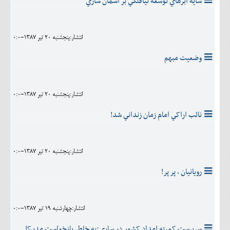
سايه ابرهاي توسعه نيافتگي بر آسمان ساري
انتشار:پنجشنبه 20 تير 1387-0:0
وضعیت مبهم
انتشار:پنجشنبه 20 تير 1387-0:0
نائب اراکي امام زمان زنداني شد!
انتشار:پنجشنبه 20 تير 1387-0:0
رویانیان ، پر پر!
انتشار:چهارشنبه 19 تير 1387-0:0
سرپرست کمیته امداد کشور در ساري:به خاطر بازخواست مدیرکل