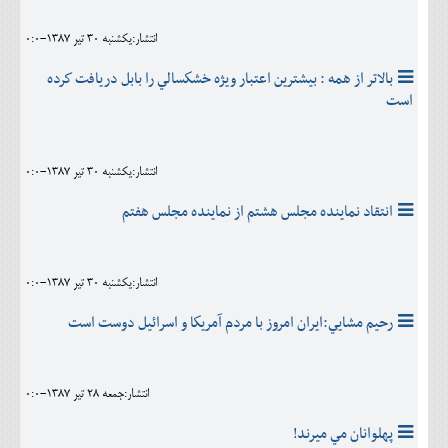
انتشار:يکشنبه 30 تير 1387-0:0
بالاتر از همه : بيشترين اعتبار ويژه خشكسالي را بابل دريافت كرده
است
انتشار:يکشنبه 30 تير 1387-0:0
انتقاد نماينده مجلس هشتم از نماينده مجلس هفتم
انتشار:يکشنبه 30 تير 1387-0:0
رحيم مشايي:ايران امروز با مردم آمريكا و اسرائيل دوست است
انتشار:جمعه 28 تير 1387-0:0
پهلوانان مي ميرند!