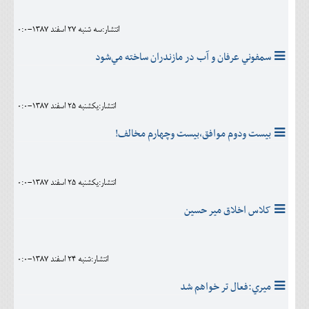
انتشار:سه شنبه 27 اسفند 1387-0:0
سمفوني عرفان و آب در مازندران ساخته مي‌شود
انتشار:يکشنبه 25 اسفند 1387-0:0
بيست ودوم موافق،بيست وچهارم مخالف!
انتشار:يکشنبه 25 اسفند 1387-0:0
کلاس اخلاق مير حسين
انتشار:شنبه 24 اسفند 1387-0:0
ميري:فعال تر خواهم شد