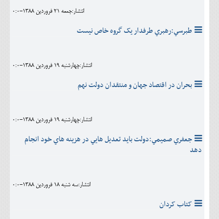
انتشار:جمعه 21 فروردين 1388-0:0
طبرسي:رهبري طرفدار يک گروه خاص نيست
انتشار:چهارشنبه 19 فروردين 1388-0:0
بحران در اقتصاد جهان و منتقدان دولت نهم
انتشار:چهارشنبه 19 فروردين 1388-0:0
جعفري صميمي:دولت بايد تعديل هايي در هزينه هاي خود انجام
دهد
انتشار:سه شنبه 18 فروردين 1388-0:0
کتاب کردان