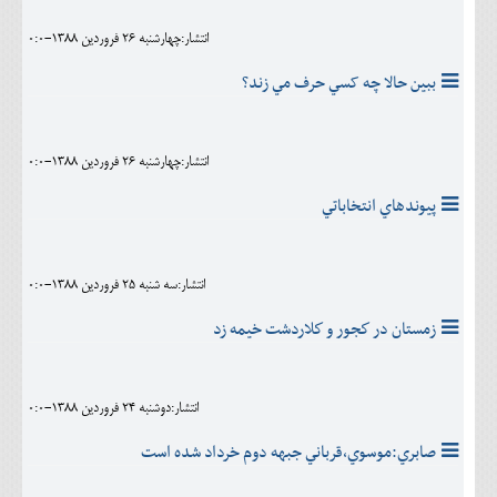
انتشار:چهارشنبه 26 فروردين 1388-0:0
ببين حالا چه کسي حرف مي زند؟
انتشار:چهارشنبه 26 فروردين 1388-0:0
پيوندهاي انتخاباتي
انتشار:سه شنبه 25 فروردين 1388-0:0
زمستان در كجور و كلاردشت خيمه زد
انتشار:دوشنبه 24 فروردين 1388-0:0
صابري:موسوي،قرباني جبهه دوم خرداد شده است