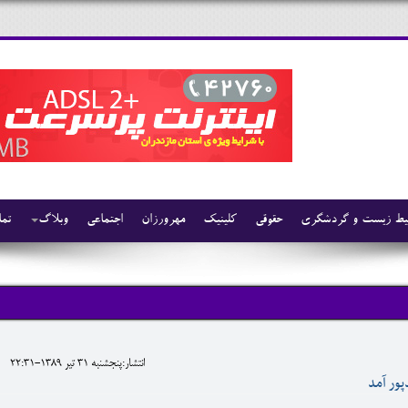
ط زیست و گردشگری
حقوقی
کلینیک
مهرورزان
اجتماعی
وبلاگ
تما
انتشار:پنجشنبه 31 تير 1389-22:31
پور آمد