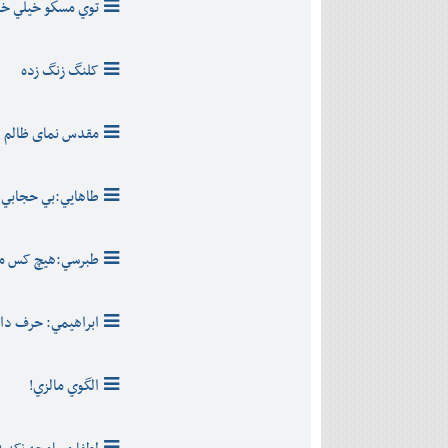
توي مسكو خيلي خ
کلنگ زنگ زده
مقدس نمای ظالم
طاهايي:بي حجابي ا
طبرسي:هيچ کس مث
ابراهيمي: حرف دا
الگوي مالزي!