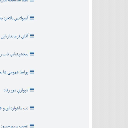
لطفا مسامحه نکنيد
آمبولانس بالاخره به
آقای فرماندار،این
ببخشيد،لپ تاب را ن
روابط عمومی ها بخ
ديواري دور رفاه
تب ماهواره ای و عذ
عجب مردم حسودی 