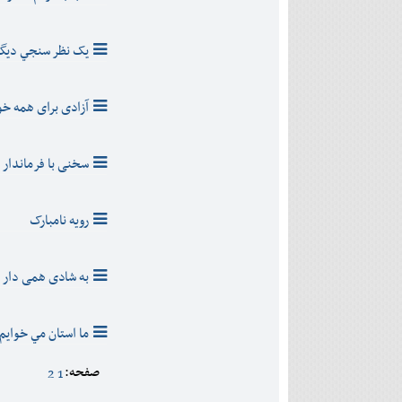
يک نظر سنجي ديگ
آزادی برای همه 
سخنی با فرماندار 
رویه نامبارک
به شادی همی دار د
ما استان مي خوايم،ي
صفحه:
2
1