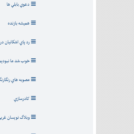
دی
اسفند
دعوي بابلي ها
آذر
بهمن
دی
اسفند
بهمن
هميشه بازنده
اسفند
رد پاي اشكانيان د
خوب شد ما نبوديم
مصوبه هاي رنگارن
کادرسازي
وبلاگ نويسان غرب