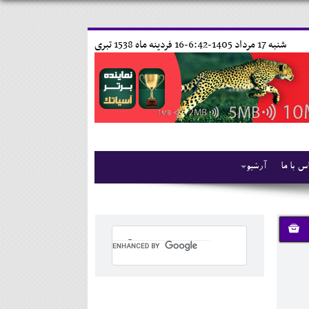
شنبه 17 مرداد 1405-6:42-
16 فردينه ماه 1538 تبری
س با ما
آرشیو