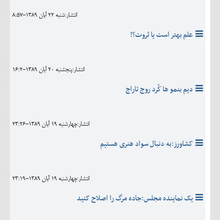
انتشار:شنبه 22 آبان 1389-8:57
علم بهتر است یا ثروت؟!
انتشار:پنجشنبه 20 آبان 1389-16:2
ديم بنمو ها ك‍ُرد روج تاراج
انتشار:چهارشنبه 19 آبان 1389-23:26
کشاورز:به دنبال سواد هنری هستیم
انتشار:چهارشنبه 19 آبان 1389-23:19
يک نماينده مجلس:جاده مرگ را اصلاح کنيد