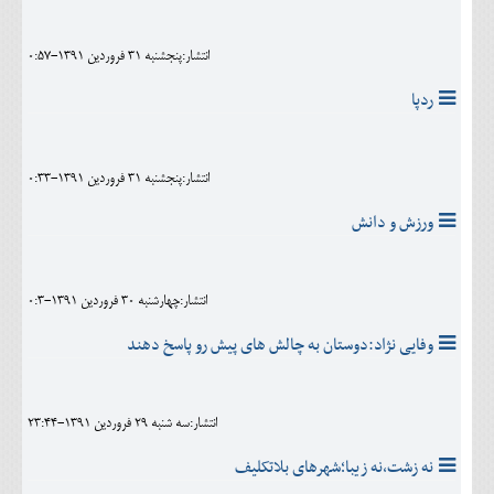
اجتماعی
انتشار:پنجشنبه 31 فروردين 1391-0:57
مهرورزان
ردپا
کلینیک
حقوقی
انتشار:پنجشنبه 31 فروردين 1391-0:33
محیط زیست و گردشگری
ورزش و دانش
فرهنگی و هنری
اقتصادی
انتشار:چهارشنبه 30 فروردين 1391-0:3
سیاسی
وفایی نژاد:دوستان به چالش های پیش رو پاسخ دهند
خانه
انتشار:سه شنبه 29 فروردين 1391-23:44
نه زشت،نه زیبا؛شهرهای بلاتکلیف