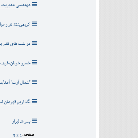
مهندسی مدیریت مو
کریمی:21 هزار میلیارد مطالبات معوق داریم
در شب های قدر بر
خسرو خوبان،غرق 
"شمال آرت" آمد/س
نگذاریم قهرمان لب
پسر شالیزار
صفحه:
3
2
1