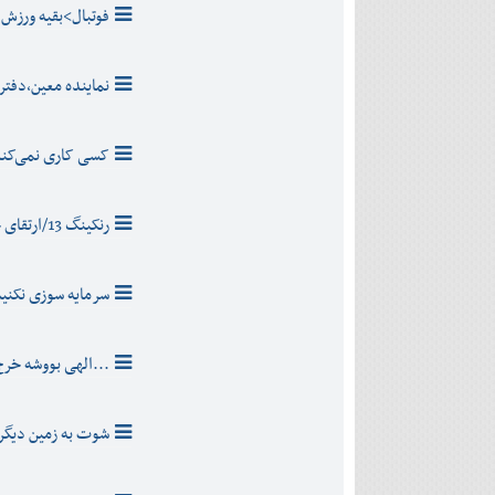
دی
اسفند
فوتبال>بقیه ورزش 
آذر
بهمن
دی
اسفند
بهمن
نماینده معین،دفتر
اسفند
کسی کاری نمی‌کن
رنکینگ 13/ارتقای چند پله ای دانشگاه مازندران
سرمایه سوزی نکنی
...الهی بووشه خر
شوت به زمین دیگر