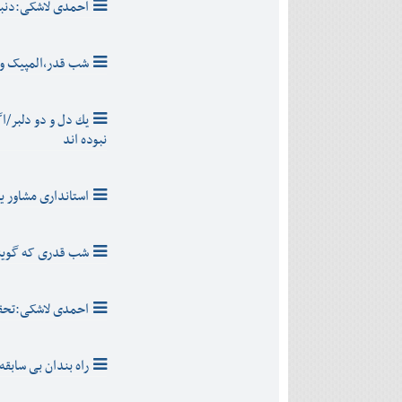
احمدی لاشکی:دنبا
شب قدر،المپیک و ت
يك دل و دو دلبر/اگ
نبوده اند
استانداری مشاور ی
شب قدری که گوین
احمدی لاشکی:تحق
راه بندان بی سابقه در محور