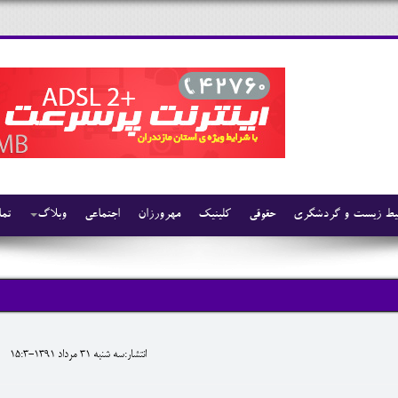
ط زیست و گردشگری
حقوقی
کلینیک
مهرورزان
اجتماعی
وبلاگ
تما
انتشار:سه شنبه 31 مرداد 1391-15:3