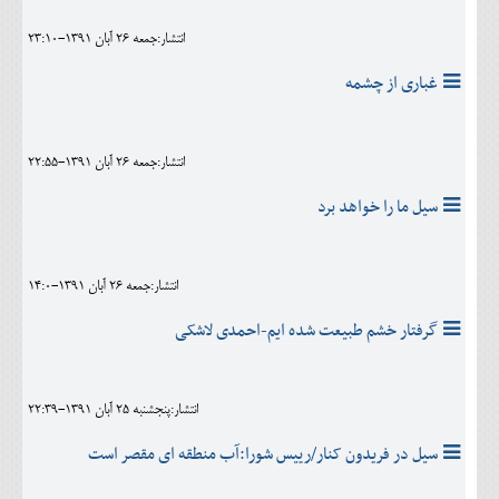
انتشار:جمعه 26 آبان 1391-23:10
غباری از چشمه
انتشار:جمعه 26 آبان 1391-22:55
سیل ما را خواهد برد
انتشار:جمعه 26 آبان 1391-14:0
گرفتار خشم طبیعت شده ایم-احمدی لاشکی
انتشار:پنجشنبه 25 آبان 1391-22:39
سیل در فریدون کنار/رییس شورا:آب منطقه ای مقصر است