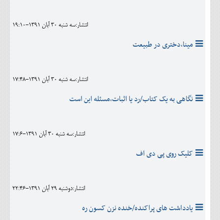
اجتماعی
انتشار:سه شنبه 30 آبان 1391-19:10
مهرورزان
مینا،دختری در طبیعت
کلینیک
حقوقی
انتشار:سه شنبه 30 آبان 1391-17:48
محیط زیست و گردشگری
نگاهی به یک کتاب/رد یا اثبات،مسئله این است
فرهنگی و هنری
اقتصادی
انتشار:سه شنبه 30 آبان 1391-17:6
سیاسی
کلیک روی پی دی اف
خانه
انتشار:دوشنبه 29 آبان 1391-22:46
یادداشت های پراکنده/خنده نزن کسون ره