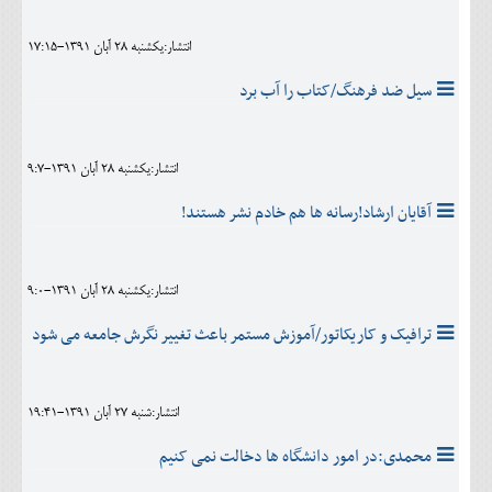
انتشار:يکشنبه 28 آبان 1391-17:15
سیل ضد فرهنگ/کتاب را آب برد
انتشار:يکشنبه 28 آبان 1391-9:7
آقایان ارشاد!رسانه ها هم خادم نشر هستند!
انتشار:يکشنبه 28 آبان 1391-9:0
ترافیک و کاریکاتور/آموزش مستمر باعث تغییر نگرش جامعه می شود
انتشار:شنبه 27 آبان 1391-19:41
محمدی:در امور دانشگاه ها دخالت نمی کنیم