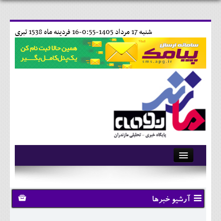
شنبه 17 مرداد 1405-0:55-
16 فردينه ماه 1538 تبری
آرشیو
تماس با ما
آرشیو خبرها
وبلاگ