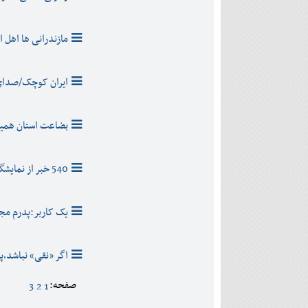
مازندرانی ها اهل 
ایران کوچک/صدای 
‌بضاعت استان همی
540 خبر از نمایشگاه کتاب مازندران انتشار یافت
یک کاربر:پدرم مج
اگر «نقی» نباشد
صفحه:
3
2
1