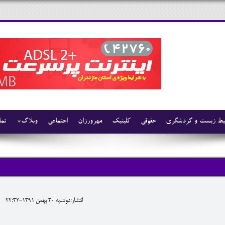
ط زیست و گردشگری
حقوقی
کلینیک
مهرورزان
اجتماعی
وبلاگ
تما
انتشار:دوشنبه 30 بهمن 1391-22:32