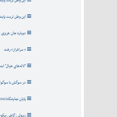
این وطن تربت پاینده 
این وطن تربت پاینده 
دوباره جان عزیزی 
« سرافراز» رفت
"لاله‌هاي خيال" اب
در سوگش با سوگوا
پایان نمایشگاه/300 هزارنفر آمدند،یک میلیارد کتاب فروخته شد
رسولی:گاهی سكوت 