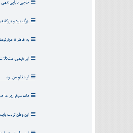
حاجی بابایی:نمی گو
بزرگ بود و بزرگانه
به خاطر 6 هزارتومان بدهی،به میلیونر شهر اخطار قضایی دادند!
ابراهیمی:مشکلات 
او معّلم من بود
مایه سرفرازی ما 
این وطن تربت پاینده 