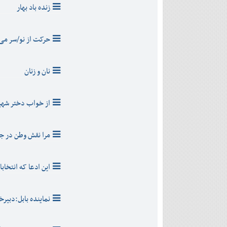
دی
اسفند
زنده باد بهار
آذر
بهمن
دی
اسفند
بهمن
حرکت از نو/سر می 
اسفند
نان و زنان
از خواب دختر شهید
مرا نقش وطن در ج
این ادعا که انتخاب
نماینده بابل:دبیر