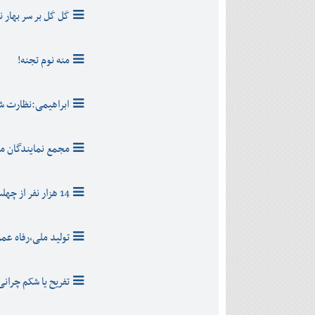
کَل کَل بر سر بهار 
منه نوم تجنه!
ابراهیمی:نظارت ش
مجمع نمایندگان م
14 هزار نفر از چهلستون بازدید کردند
تولید ملی،رفاه عم
تفریح یا شکم چرانی