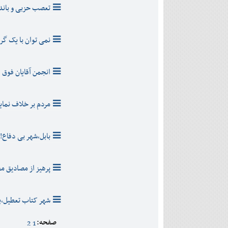
تعصب حزبی و باندی
نمی توان با یک گرا
انجمن آقایان فوق ا
مردم بر خلاف نمای
بابل،شهر بی دفاع!
پرهیز از مصادیق م
شهر کتاب تعطیل،ب
صفحه:
2
1