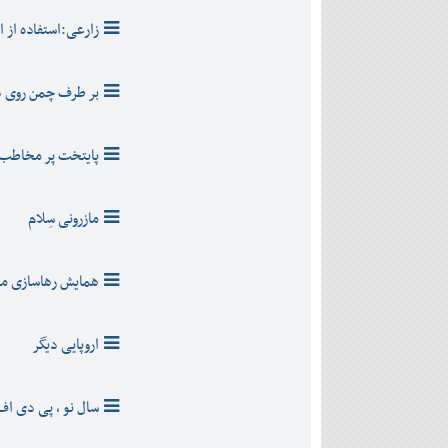
زارعی:استفاده از ا
بر طرف چمن روی 
پایتخت پر مخاطب 
مازرونی سِلام
همایش رهاسازی ماه
اروپایی دیگر
سال نو ، پی دی اف