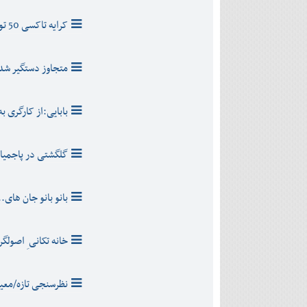
دی
اسفند
آذر
بهمن
کرایه تاکسی 50 تومان گران تر می شود،اما بعد از مصوبه
دی
اسفند
بهمن
اسفند
متجاوز دستگیر شد
بابایی:از کارگری ب
گلگشتی در پاجمیان
بانو بانو جان های..
خانه تکانی ِ اصولگر
نظرسنجی تازه/معی