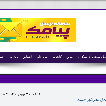
ط زیست و گردشگری
حقوقی
کلینیک
مهرورزان
اجتماعی
وبلاگ
تما
انتشار:شنبه 31 فروردين 1392-20:26
ندان عضو شورا هستند