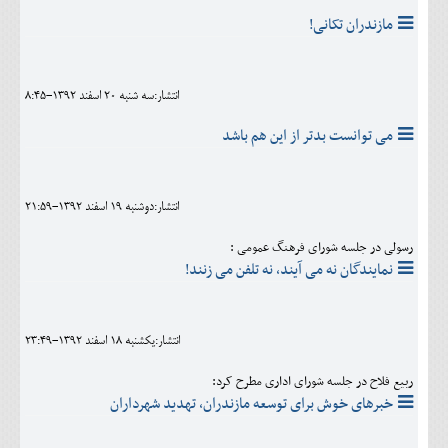
مازندران تکانی!
انتشار:سه شنبه 20 اسفند 1392-8:45
می توانست بدتر از این هم باشد
انتشار:دوشنبه 19 اسفند 1392-21:59
رسولی در جلسه شورای فرهنگ عمومی :
نمایندگان نه می آیند، نه تلفن می زنند!
انتشار:يکشنبه 18 اسفند 1392-23:49
ربیع فلاح در جلسه شورای اداری مطرح کرد:
خبرهای خوش برای توسعه مازندران، تهدید شهرداران