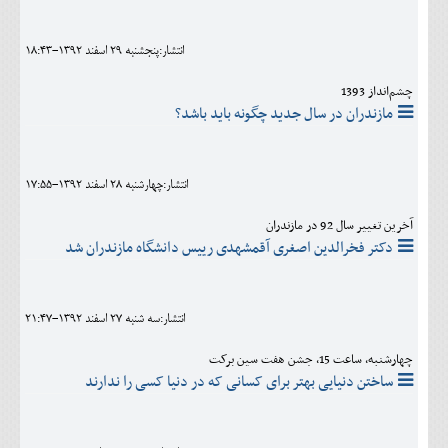
اجتماعی
انتشار:پنجشنبه 29 اسفند 1392-18:43
مهرورزان
چشم‌انداز 1393
کلینیک
مازندران در سال جدید چگونه باید باشد؟
حقوقی
محیط زیست و گردشگری
انتشار:چهارشنبه 28 اسفند 1392-17:55
فرهنگی و هنری
آخرین تغییر سال 92 در مازندران
دکتر فخرالدین اصغری آقمشهدی رییس دانشگاه مازندران شد
اقتصادی
سیاسی
انتشار:سه شنبه 27 اسفند 1392-21:47
خانه
چهارشنبه، ساعت 15، جشن هفت سین برکت
ساختن دنیایی بهتر برای کسانی که در دنیا کسی را ندارند