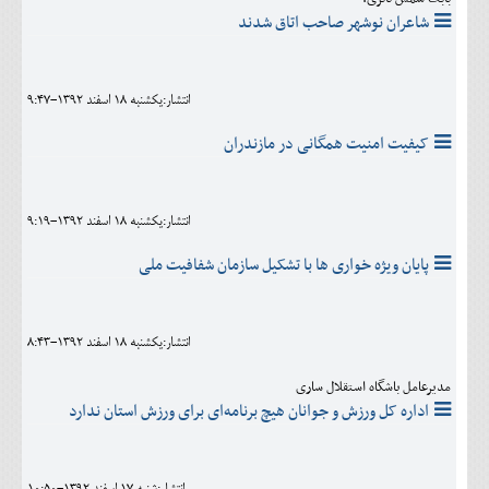
شاعران نوشهر صاحب اتاق شدند
انتشار:يکشنبه 18 اسفند 1392-9:47
کیفیت امنیت همگانی در مازندران
انتشار:يکشنبه 18 اسفند 1392-9:19
پایان ويژه خواری ها با تشکیل سازمان شفافیت ملی
انتشار:يکشنبه 18 اسفند 1392-8:43
مدیرعامل باشگاه استقلال ساری
اداره کل ورزش و جوانان هیچ برنامه‌ای برای ورزش استان ندارد