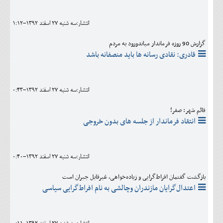
انتشار:سه شنبه 27 اسفند 1392-1:12
گزارش 90 روزه فرماندار میاندورود به مردم
قادری: نقادی رسانه ها باید منصفانه باشد
انتشار:سه شنبه 27 اسفند 1392-0:43
قائم شهر: صفر!
انتقاد فرماندار از جلسه های بدون خروجی
انتشار:سه شنبه 27 اسفند 1392-0:40
بازگشت گفتمان افراط‌گرایی و زیاده‌خواهی، غیرقابل جبران است
اعتدال‌گرایان مازندران وچالشی به نام افراط‌گرایی سیاسی