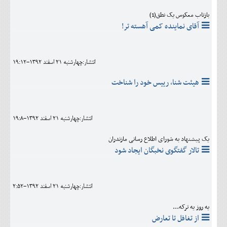
بازتاب معکوس یک نطق(1)
آقای نماینده کمی آهسته تر!
انتشار:چهارشنبه 21 اسفند 1392-19:12
هیئت شنا، رییس خود را شناخت
انتشار:چهارشنبه 21 اسفند 1392-19:8
یک پیشنهاد به شورای اطلاع رسانی مازندران
تالار گفتگوی نخبگان ایجاد شود
انتشار:چهارشنبه 21 اسفند 1392-2:52
یه روز یه ترکه...
از تغافل تا تعارض