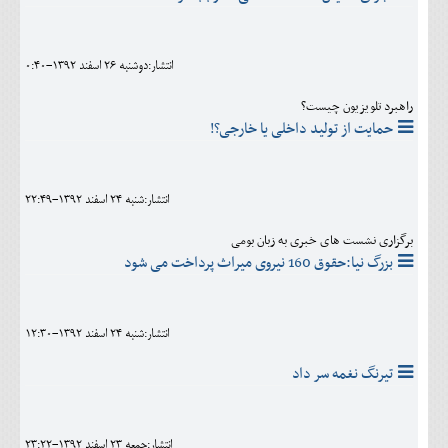
انتشار:دوشنبه 26 اسفند 1392-0:40
راهبرد تلویزیون چیست؟
حمایت از تولید داخلی یا خارجی؟!
انتشار:شنبه 24 اسفند 1392-22:49
برگزاری نشست های خبری به زبان بومی
بزرگ نیا:حقوق 160 نیروی میراث پرداخت می شود
انتشار:شنبه 24 اسفند 1392-12:30
تیرنگ نغمه سر داد
انتشار:جمعه 23 اسفند 1392-23:22