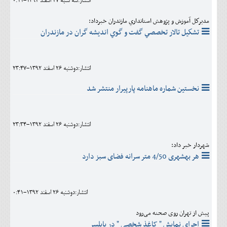
انتشار:سه شنبه 27 اسفند 1392-0:11
مديركل آموزش و پژوهش استانداري مازندران خبرداد:
تشكيل تالار تخصصي گفت و گوي انديشه گران در مازندران
انتشار:دوشنبه 26 اسفند 1392-23:47
نخستین شماره ماهنامه پارپیرار منتشر شد
انتشار:دوشنبه 26 اسفند 1392-23:34
شهردار خبر داد:
هر بهشهری 4/50 متر سرانه فضای سبز دارد
انتشار:دوشنبه 26 اسفند 1392-0:41
پیش از تهران روی صحنه می‌رود
اجرای نمایش " کاغذ شخصی " در بابلسر