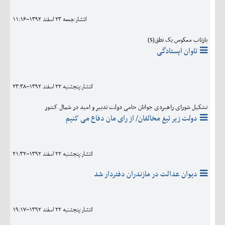
انتشار:جمعه 23 اسفند 1392-11:16
بازتاب معکوس یک نطق(5)
تاوان ایستادگی
انتشار:پنجشنبه 22 اسفند 1392-23:38
تشکیل شورای راهبردی جوانان حامی دولت تدبیر و امید در شمال کشور
دولت زیر تیغ مخالفان/ از رای مان دفاع می کنیم
انتشار:پنجشنبه 22 اسفند 1392-21:32
دیوان عدالت در مازندران دفتردار شد
انتشار:پنجشنبه 22 اسفند 1392-19:17