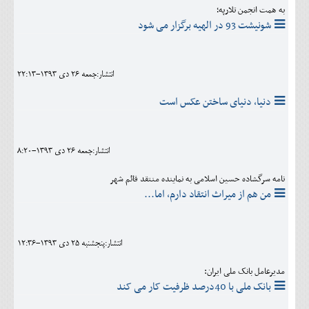
به همت انجمن تلارپه؛
شونیشت 93 در الهیه برگزار می شود
انتشار:جمعه 26 دی 1393-22:13
دنیا، دنیای ساختن عکس است
انتشار:جمعه 26 دی 1393-8:20
نامه سرگشاده حسین اسلامی به نماینده منتقد قائم شهر
من هم از میراث انتقاد دارم، اما...
انتشار:پنجشنبه 25 دی 1393-12:36
مدیرعامل بانک ملی ایران:
بانک ملی با 40درصد ظرفیت کار می کند