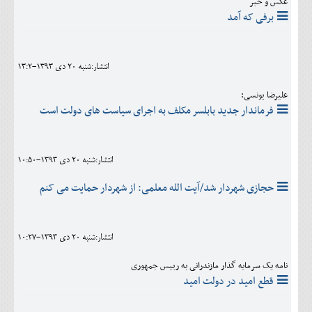
عکس و خبر
برفی که آمد
انتشار:شنبه 20 دی 1393-13:2
علیرضا یونسی:
فرماندار جدید بابلسر مکلف به اجرای سیاست های دولت است
انتشار:شنبه 20 دی 1393-10:50
حجازی شهردار شد/آیت الله معلمی: از شهردار حمایت می کنم
انتشار:شنبه 20 دی 1393-10:27
نامه یک سرمایه گذار مازندرانی به رییس جمهوری
قطع امید در دولت امید