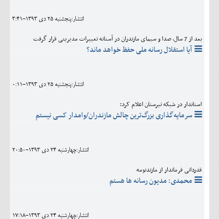
انتشار:پنجشنبه 25 دی 1393-3:41
بعد از 7 سال، صدا و سیمای مازندران در آستانه تغییرات مدیریتی قرار گرفت
آیا استقلال رسانه ملی حفظ خواهد ماند؟
انتشار:پنجشنبه 25 دی 1393-0:11
استاندار در شبکه تبرستان اعلام کرد:
سرمایه‌گذاری بزرگ‌ترین چالش مازندران/وامدار کسی نیستم
انتشار:چهارشنبه 24 دی 1393-20:50
قدردانی فرماندار از مازندنومه
محمدی: مدیون رسانه ها هستم
انتشار:چهارشنبه 24 دی 1393-17:18