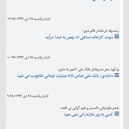
انتشار:يکشنبه 28 دی 1393-12:25
پیشنهاد فرماندار قائم شهر:
سوت کارخانه نساجی 12 بهمن به صدا درآید
انتشار:يکشنبه 28 دی 1393-10:27
ره آورد سفر مدیرعامل بانک ملی کشور به ساری
دامادی: بانک ملی ضامن 150 میلیارد تومانی نکاچوب می شود
انتشار:يکشنبه 28 دی 1393-9:28
توهم مازندرانی دانستن و قوم گرایی بی فایده
کسی به زور مازندرانی نمی شود