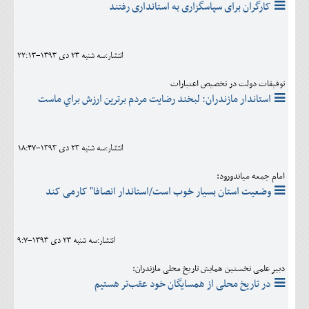
کارگران برای سپاسگزاری به استانداری رفتند
انتشار:سه شنبه 23 دی 1393-22:13
توفيقات دولت در تخصیص اعتبارات
استاندار مازندران: لبخند رضایت مردم برترين ارزش براي ماست
انتشار:سه شنبه 23 دی 1393-18:47
امام جمعه میاندورود:
وضعیت استان بسیار خوب است/استاندار انصافا" کارمی کند
انتشار:سه شنبه 23 دی 1393-9:7
دبیر علمی نخستین همایش تاریخ محلی مازندران:
در تاریخ محلی از همسایگان خود عقب‌تر هستیم