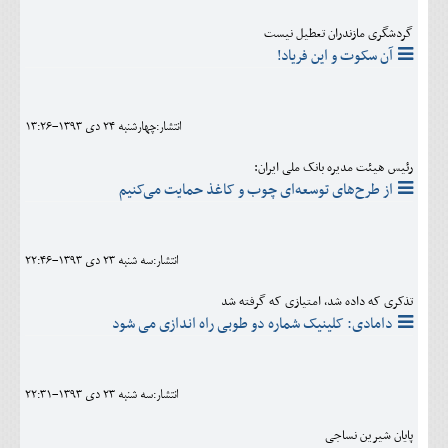
گردشگری مازندران تعطیل نیست
آن سکوت و این فریاد!
انتشار:چهارشنبه 24 دی 1393-13:26
رئیس هیئت مدیره بانک ملی ایران:
از طرح‌های توسعه‌ای چوب و کاغذ حمایت می‌کنیم
انتشار:سه شنبه 23 دی 1393-22:46
تذکری که داده شد، امتیازی که گرفته شد
دامادی: کلینیک شماره دو طوبی راه اندازی می شود
انتشار:سه شنبه 23 دی 1393-22:31
پایان شیرین نساجی