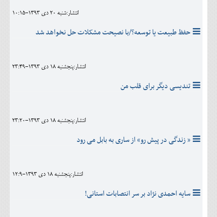
انتشار:شنبه 20 دی 1393-10:15
حفظ طبیعت یا توسعه؟/با نصیحت مشکلات حل نخواهد شد
انتشار:پنجشنبه 18 دی 1393-23:49
تندیسی دیگر برای قلب من
انتشار:پنجشنبه 18 دی 1393-23:20
« زندگی در پیش رو» از ساری به بابل می رود
انتشار:پنجشنبه 18 دی 1393-12:9
سایه احمدی نژاد بر سر انتصابات استانی!