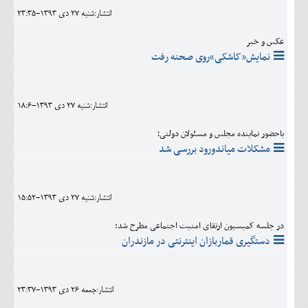
انتشار:شنبه 27 دی 1393-23:35
عکس و خبر
نمایش«کاشکی»روی صحنه رفت
انتشار:شنبه 27 دی 1393-18:6
باحضور نماینده مجلس و مسئولان دولتی؛
مشکلات میاندورود بررسی شد
انتشار:شنبه 27 دی 1393-15:52
در جلسه کمیسیون ارتقای امنیت اجتماعی مطرح شد:
دستگیری قماربازان اینترنتی در مازندران
انتشار:جمعه 26 دی 1393-23:37