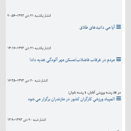
انتشار:يکشنبه 21 دی 1393-20:56
آیا می دانیدهای طلاق
انتشار:يکشنبه 21 دی 1393-14:17
مردم در غرقاب فاضلاب/مسکن مهر آلودگی هدیه داد!
انتشار:شنبه 20 دی 1393-16:35
در 19 رشته ورزشی آقايان، 5 رشته بانوان؛
المپياد ورزشي كارگران كشور در مازندران برگزار می شود
انتشار:شنبه 20 دی 1393-13:9