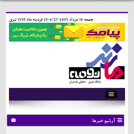
جمعه 16 مرداد 1405-4:37-
15 فردينه ماه 1538 تبری
آرشیو
تماس با ما
آرشیو خبرها
وبلاگ