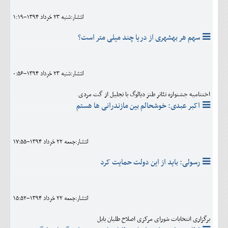
انتشار:شنبه 23 خرداد 1394-1:19
سهم هر بهشهری از دریا چند میلی متر است؟
انتشار:شنبه 23 خرداد 1394-0:56
اختتامیه جشنواره تئاتر طنز دیالوگ با تجلیل از گت مردی
اکبر عبدی: خوشحالم بین مازندرانی ها هستم
انتشار:جمعه 22 خرداد 1394-17:55
رسولی: باید از این دولت حمایت کرد
انتشار:جمعه 22 خرداد 1394-15:52
برگزاری انتخابات شورای مرکزی اصلاح طلبان بابل