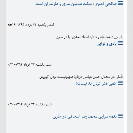
صالحی امیری: دولت مدیون ساری و مازندران است
انتشار:يکشنبه 24 خرداد 1394-15:19
گرامی داشت یاد وخاطره استاد اسدی نوا در ساری
یادی و نوایی
انتشار:يکشنبه 24 خرداد 1394-0:21
تأملی در سخنان حسن عباسی دربارۀ صهیونیست بودن کوروش
کمی فکر کردن بد نیست!
انتشار:يکشنبه 24 خرداد 1394-0:20
نغمه سرایی محمدرضا اسحاقی در ساری