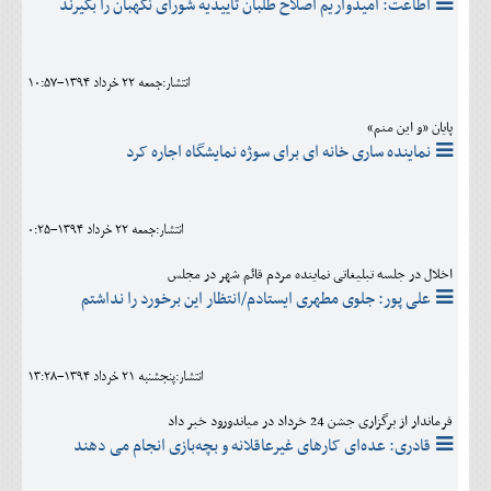
اطاعت: امیدواریم اصلاح طلبان تاییدیه شورای نگهبان را بگیرند
انتشار:جمعه 22 خرداد 1394-10:57
پایان «و این منم»
نماینده ساری خانه ای برای سوژه نمایشگاه اجاره کرد
انتشار:جمعه 22 خرداد 1394-0:25
اخلال در جلسه تبلیغاتی نماینده مردم قائم شهر در مجلس
علی پور: جلوی مطهری ایستادم/انتظار این برخورد را نداشتم
انتشار:پنجشنبه 21 خرداد 1394-13:28
فرماندار از برگزاری جشن 24 خرداد در میاندورود خبر داد
قادری: عده‌ای کارهای غیرعاقلانه و بچه‌بازی انجام می دهند