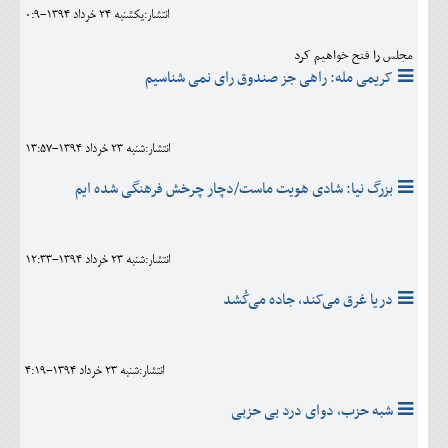
انتشار:يکشنبه 24 خرداد 1394-0:9
مجلس را فتح خواهیم کرد
کریمی مله: راهی جز صندوق رای نمی شناسیم
انتشار:شنبه 23 خرداد 1394-13:57
بزرگ نیا: شادی هویت ماست/دچار چرخش فرهنگی شده ایم
انتشار:شنبه 23 خرداد 1394-12:33
دریا غرق می‌کند، جاده می‌کُشد
انتشار:شنبه 23 خرداد 1394-4:19
شبه حزب، دوای درد بی حزبی