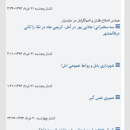
انتشار:پنجشنبه 21 خرداد 1394-3:34
همایش اصلاح طلبان و اصولگرایان در مازندران
سه سخنرانی؛ جلایی پور در آمل، کریمی مله در نکا، زاکانی
درقائمشهر
انتشار:پنجشنبه 21 خرداد 1394-3:11
شهرداری بابل و روابط عمومی اش!
انتشار:پنجشنبه 21 خرداد 1394-1:21
ممیزیِ نفس گیر
انتشار:چهارشنبه 20 خرداد 1394-23:26
کمک 100 میلیون تومانی خیر مازندرانی به ماهک