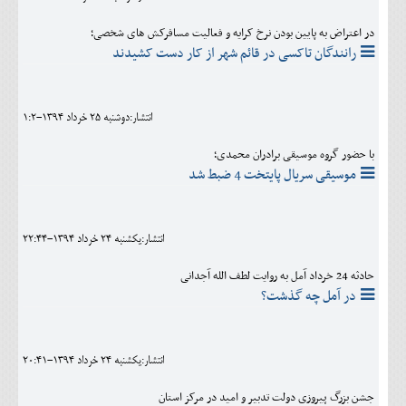
در اعتراض به پایین بودن نرخ کرایه و فعالیت مسافرکش های شخصی؛
رانندگان تاکسی در قائم شهر از کار دست کشیدند
انتشار:دوشنبه 25 خرداد 1394-1:2
با حضور گروه موسیقی برادران محمدی؛
موسیقی سریال پایتخت 4 ضبط شد
انتشار:يکشنبه 24 خرداد 1394-22:44
حادثه 24 خرداد آمل به روایت لطف الله آجدانی
در آمل چه گذشت؟
انتشار:يکشنبه 24 خرداد 1394-20:41
جشن بزرگ پیروزی دولت تدبیر و امید در مرکز استان