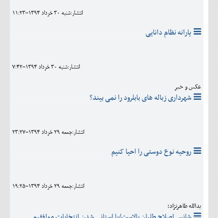
انتشار:شنبه 30 خرداد 1394-11:23
یارانه نظام دانایی
انتشار:شنبه 30 خرداد 1394-7:42
عکس و خبر
شهرداری زباله های بابلرود را نمی بیند؟
انتشار:جمعه 29 خرداد 1394-23:27
روحیه نوع دوستی را احیا کنیم
انتشار:جمعه 29 خرداد 1394-19:25
یدالله طاهرنژاد:
شانس اصلاح طلبان بالاست/با استانی شدن انتخابات موافقیم