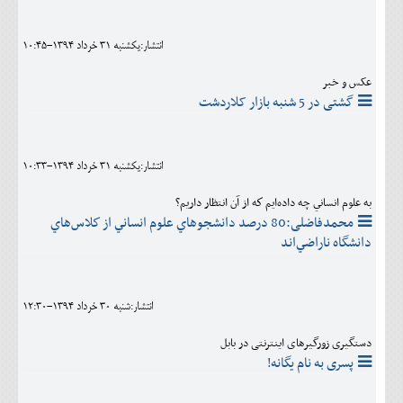
اجتماعی
انتشار:يکشنبه 31 خرداد 1394-10:45
مهرورزان
عکس و خبر
کلینیک
گشتی در 5 شنبه بازار کلاردشت
حقوقی
محیط زیست و گردشگری
انتشار:يکشنبه 31 خرداد 1394-10:33
فرهنگی و هنری
به علوم انساني چه داده‌ايم كه از آن انتظار داريم؟
محمدفاضلی:80 درصد دانشجوهاي علوم انساني از كلاس‌هاي
اقتصادی
دانشگاه ناراضي‌اند
سیاسی
خانه
انتشار:شنبه 30 خرداد 1394-12:30
دستگیری زورگيرهای اینترنتی در بابل
پسری به نام یگانه!