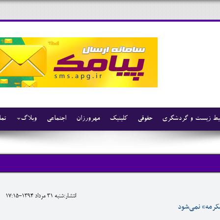
ط زیست و گردشگری
حقوقی
کلینیک
مهرورزان
اجتماعی
وبلاگ
تما
انتشار:شنبه 31 مرداد 1394-17:15
مکرمه» نمی‌شود