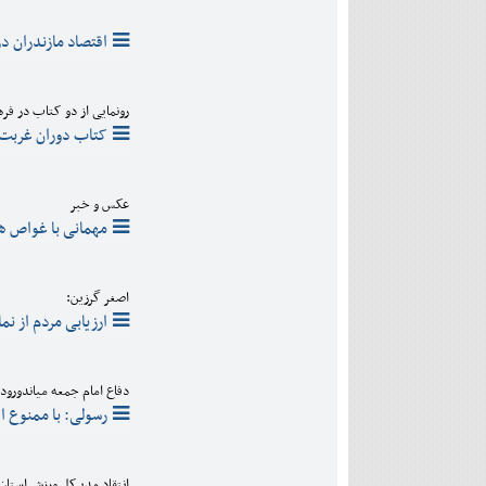
دی
اسفند
آذر
بهمن
اقتصاد مازندران در
دی
اسفند
بهمن
اسفند
رونمایی از دو کتاب در فره
کتاب دوران غربت 
عکس و خبر
مهمانی با غواص ها
اصغر گرزین:
ارزیابی مردم از ن
دفاع امام جمعه میاندورود ا
رسولی: با ممنوع ا
انتقاد مدیرکل ورزش استان 