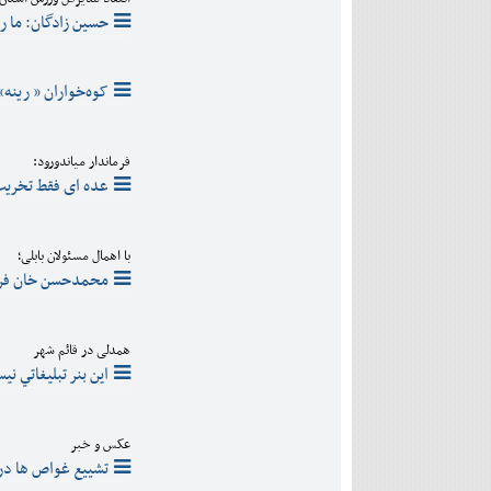
حسین زادگان: ما ر
کوه‌خواران « رینه» 
فرماندار میاندورود:
عده ای فقط تخریب
با اهمال مسئولان بابلی؛
محمدحسن خان فرو
همدلی در قائم شهر
اين بنر تبليغاتي ن
عکس و خبر
تشییع غواص ها در 