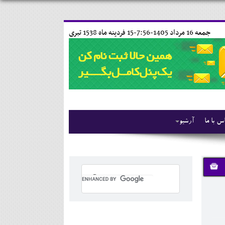
جمعه 16 مرداد 1405-7:56-
15 فردينه ماه 1538 تبری
س با ما
آرشیو