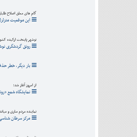
گام های معلق اصلاح طلبان
این موقعیت متزلزل
نوشهر پایتخت ارکیده کشو
رونق گردشگری نوشهر با جشنو
بار ديگر، خطر حذف
از امروز آغاز شد:
نمایشگاه شمع «رون
نماینده مردم ساری و میاند
مرکز سرطان شناسی