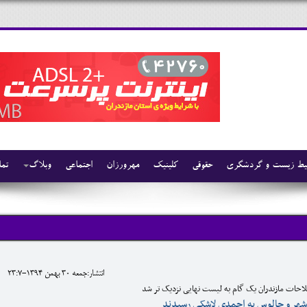
ط زیست و گردشگری
حقوقی
کلینیک
مهرورزان
اجتماعی
وبلاگ
تما
انتشار:جمعه 30 بهمن 1394-23:7
حات مازندران یک گام به لیست نهایی نزدیک تر شد
وشهر و چالوس به احمدی لاشکی رسیدند