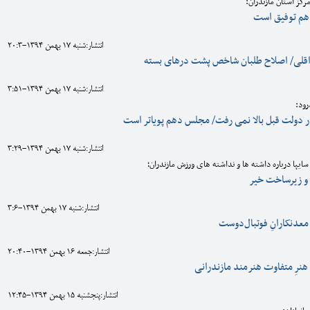
کز استان مازندران:
 هم توفیق است
انتشار:شنبه 17 بهمن 1394-20:3
قلی/ اصلاح طلبان شاخص پشت درهای بسته
انتشار:شنبه 17 بهمن 1394-3:51
رود:
در دولت قبل بالا نمی رفت/ مجلس دهم پویاتر است
انتشار:شنبه 17 بهمن 1394-3:29
سایپا درباره داشته ها و نداشته های ورزش مازندران؛
ع و زیرساخت خیر
انتشار:شنبه 17 بهمن 1394-3:6
معدنکارانِ فوتبال‌دوست
انتشار:جمعه 16 بهمن 1394-20:40
 هنرِ متفاوت هنرمند مازندرانی
انتشار:پنجشنبه 15 بهمن 1394-12:45