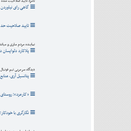
نامزد تایید صلاحیت شده مر
گاهی رای نیاوردن
تایید صلاحیت حدا
نماینده مردم ساری و میاند
پلاکارد دلواپسان 
دیدگاه سرمربی تیم فوتبال 
پتانسیل آری، مناب
«کارمزد»؛ روستای 
نگارگری با خودکار؛