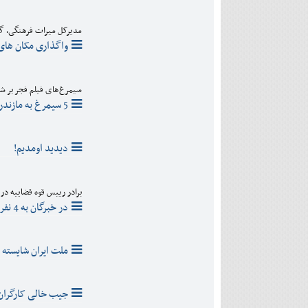
مدیرکل میراث فرهنگی، گر
واگذاری مکان های 
سیمرغ‌های فیلم فجر بر شان
5 سیمرغ به مازندرانی ها رسید
دیدید اومدیم!
برادر رییس قوه قضاییه در
در خبرگان به 4 نفر رای دهید/ در مازندران باشم به شیخ صادق رای می دهم
ملت ایران شایسته 
جیب خالی کارگران 