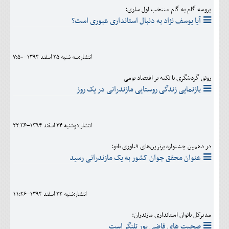
پروسه گام به گام منتخب اول ساری؛
آیا یوسف نژاد به دنبال استانداری عبوری است؟
انتشار:سه شنبه 25 اسفند 1394-7:50
رونق گردشگری با تکیه بر اقتصاد بومی
بازنمایی زندگی روستایی مازندرانی در یک روز
انتشار:دوشنبه 24 اسفند 1394-22:36
در دهمین جشنواره برترین‌های فناوری نانو؛
عنوان محقق جوان کشور به یک مازندرانی رسید
انتشار:شنبه 22 اسفند 1394-11:26
مدیرکل بانوان استانداری مازندران:
صحبت های قاضی پور تلنگر است