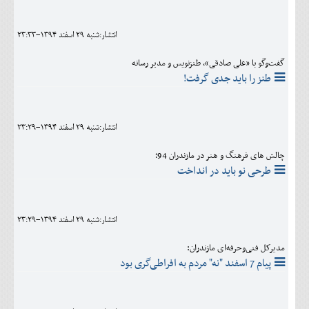
اجتماعی
انتشار:شنبه 29 اسفند 1394-23:33
مهرورزان
گفت‌و‌گو با «علی صادقی»، طنزنویس و مدیر رسانه
کلینیک
طنز را باید جدی گرفت!
حقوقی
محیط زیست و گردشگری
انتشار:شنبه 29 اسفند 1394-23:29
فرهنگی و هنری
چالش های فرهنگ و هنر در مازندران 94؛
طرحی نو باید در انداخت
اقتصادی
سیاسی
انتشار:شنبه 29 اسفند 1394-23:29
خانه
مدیرکل فنی‌وحرفه‌ای مازندران:
پیام 7 اسفند "نه" مردم به افراطی‌گری بود