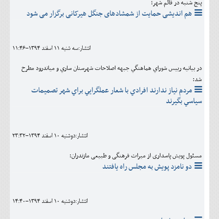
پنج شنبه در قائم شهر؛
هم اندیشی حمایت از شمشادهای جنگل هیرکانی برگزار می شود
انتشار:سه شنبه 11 اسفند 1394-11:46
در بیانیه رييس شوراي هماهنگي جبهه اصلاحات شهرستان ساري و مياندرود مطرح
شد:
مردم نياز ندارند افرادي با شعار عملگرايي براي شهر تصميمات
سياسي بگيرند
انتشار:دوشنبه 10 اسفند 1394-23:32
مسئول پویش پاسداری از میراث فرهنگی و طبیعی مازندران:
دو نامزد پویش به مجلس راه یافتند
انتشار:دوشنبه 10 اسفند 1394-14:40