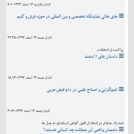
انتشار:يکشنبه 16 اسفند 1394-8:1
جای خالی نمایشگاه تخصصی و بین المللی در حوزه فرش و گلیم
انتشار:جمعه 14 اسفند 1394-23:35
پراکنده از انتخابات
داستان های 7 اسفند
انتشار:جمعه 14 اسفند 1394-18:14
اصولگرایی و اصلاح طلبی در دام قبض حزبی
انتشار:جمعه 14 اسفند 1394-4:16
نامه یک هتلدار در انتقاد از قانون گواهى استاندارد به هتل ها
دشمنان واقعی این مملکت چه کسانی هستند؟