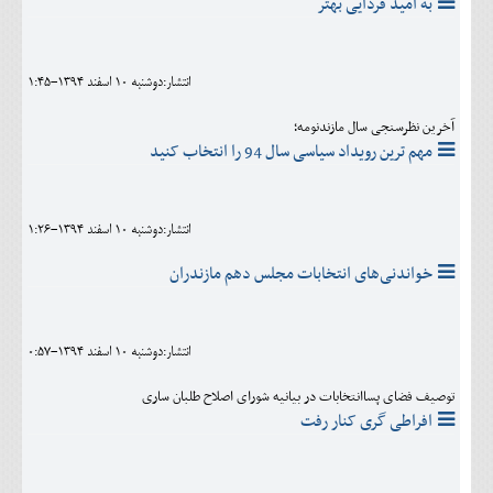
به امید فردایی بهتر
انتشار:دوشنبه 10 اسفند 1394-1:45
آخرین نظرسنجی سال مازندنومه؛
مهم ترین رویداد سیاسی سال 94 را انتخاب کنید
انتشار:دوشنبه 10 اسفند 1394-1:26
خواندنی‌های انتخابات مجلس دهم مازندران
انتشار:دوشنبه 10 اسفند 1394-0:57
توصیف فضای پساانتخابات در بیانیه شورای اصلاح طلبان ساری
افراطی گری کنار رفت