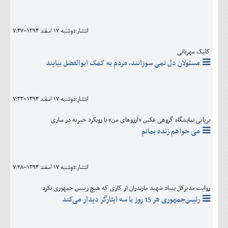
انتشار:دوشنبه 17 اسفند 1394-7:47
کلیک مهربانی
مسئولان دل نمی سوزانند، مردم به کمک ابوالفضل بیایند
انتشار:دوشنبه 17 اسفند 1394-7:33
برپایی نمایشگاه گروهی عکس «آرزوهای من» با رویکرد خیریه در ساری
می خواهم زنده بمانم
انتشار:دوشنبه 17 اسفند 1394-7:28
روایت مدیرکل بنیاد شهید مازندران از کاری که هیچ رییس جمهوری نکرد
رئیس‌جمهوری هر 15 روز با سه ایثارگر دیدار می‌کند