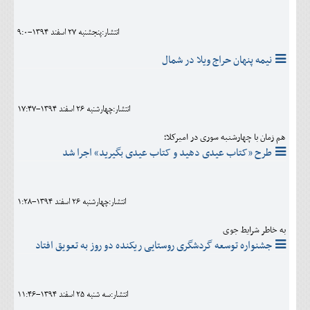
انتشار:پنجشنبه 27 اسفند 1394-9:0
نیمه پنهان حراج ویلا در شمال
انتشار:چهارشنبه 26 اسفند 1394-17:47
هم زمان با چهارشنبه سوری در امیرکلا؛
طرح «کتاب عیدی دهید و کتاب عیدی بگیرید» اجرا شد
انتشار:چهارشنبه 26 اسفند 1394-1:28
به خاطر شرایط جوی
جشنواره توسعه گردشگری روستایی ریکنده دو روز به تعویق افتاد
انتشار:سه شنبه 25 اسفند 1394-11:46