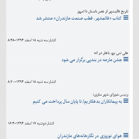
تاریخ قائمشهر از عصر باستان تا امروز
کتاب «قائمشهر، قطب صنعت مازندران» منتشر شد
انتشار:سه شنبه 18 اسفند 1394-8:48
هلی تتی بزو، باهار در انه
جشن مارمه در بندپی برگزار می شود
انتشار:سه شنبه 18 اسفند 1394-8:20
رییس شورای شهر ساری:
به پیمانکاران بدهکاریم/ تا پایان سال پرداخت می کنیم
انتشار:دوشنبه 17 اسفند 1394-16:4
هوای نوروزی در نگارخانه‌های مازندران