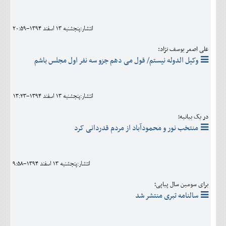
انتشار:پنجشنبه 13 اسفند 1394-20:59
علی اصغر یوسف نژاد:
وکیل الدوله نیستم/ قول می دهم جزو سه نفر اول مجلس باشم
انتشار:پنجشنبه 13 اسفند 1394-13:23
در یک بیانیه؛
منتخب نور و محمودآباد از مردم قدردانی کرد
انتشار:پنجشنبه 13 اسفند 1394-9:58
برای سومین سال پیاپی؛
سالنامه تبری منتشر شد