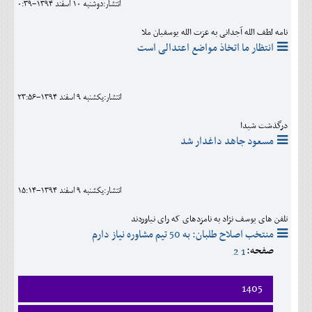
انتشار:دوشنبه 10 اسفند 1394-0:39
نامه لطف الله آجدانی به عزت الله یوسفیان ملا
انتظار ما اتخاذ مواضع اعتدالی است
انتشار:يکشنبه 9 اسفند 1394-23:56
درگذشت شیدا
مسعود جاهد داغدار شد
انتشار:يکشنبه 9 اسفند 1394-15:14
تلفن های یوسف نژاد به نامزدهای که رای نیاوردند
منتخب اصلاح طلبان: به 50 تیم مشاوره نیاز دارم
صفحه:
2
1
1405