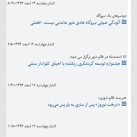
انتشار:پنجشنبه 13 اسفند 1394-8:19
دردسرهای یک نیروگاه
آلودگی صوتی نیروگاه هادی شهر ماندنی نیست- افضلی
انتشار:چهارشنبه 12 اسفند 1394-2:5
27 اسفندماه در قائم شهر برگزار می شود؛
جشنواره توسعه گردشگری ریکنده با احیای کلوادار سنتی
انتشار:چهارشنبه 12 اسفند 1394-1:41
هنرمند قائم شهری:
«درخت نوروز» پس از ساری به پاریس می‌رود
انتشار:چهارشنبه 12 اسفند 1394-1:18