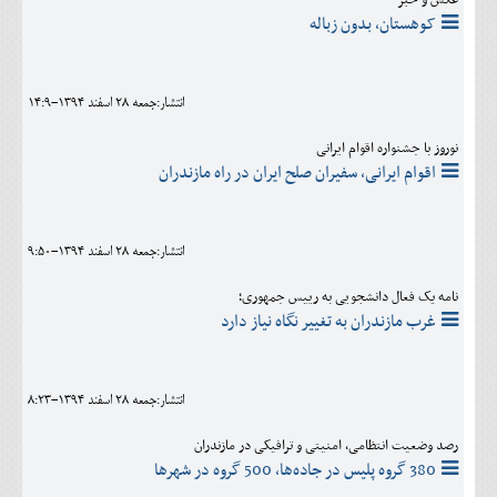
کوهستان، بدون زباله
انتشار:جمعه 28 اسفند 1394-14:9
نوروز با جشنواره اقوام ایرانی
اقوام ایرانی، سفیران صلح ایران در راه مازندران
انتشار:جمعه 28 اسفند 1394-9:50
نامه یک فعال دانشجویی به رییس جمهوری؛
غرب مازندران به تغییر نگاه نیاز دارد
انتشار:جمعه 28 اسفند 1394-8:23
رصد وضعیت انتظامی، امنیتی و ترافیکی در مازندران
380 گروه پلیس در جاده‌ها، 500 گروه در شهرها