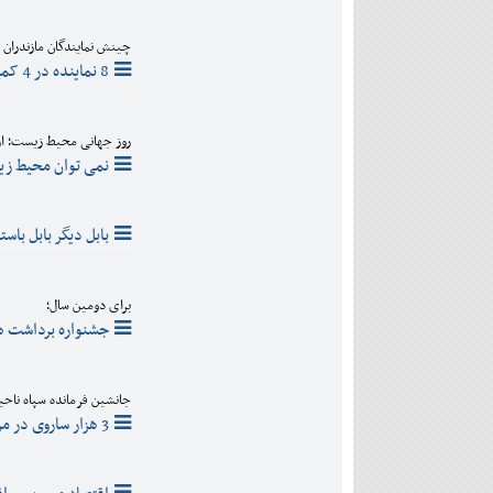
چینش نمایندگان مازندران
8 نماینده در 4 کمیسیون، 3 کمیسیون بدون متقاضی!
روز جهانی محیط زیست؛ از ر
نمی توان محیط زیس
بابل دیگر بابل باس
برای دومین سال؛
جشنواره برداشت هل
جانشین فرمانده سپاه ناحی
3 هزار ساروی در مراسم ارتحال امام شرکت می کنند