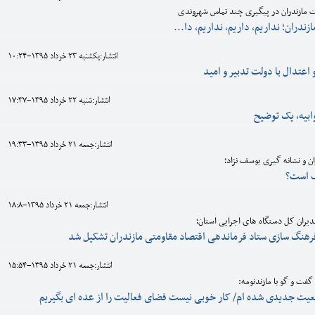
ت مازندران در پیگیری چند تماس شهروندی
زندران؛ نداریم، داریم، نداریم، دا...
انتشار:يکشنبه 23 خرداد 1395-10:24
اعتدال با دولت تدبیر و امید
انتشار:شنبه 22 خرداد 1395-17:37
بیه، یک توضیح
انتشار:جمعه 21 خرداد 1395-19:33
ان و نشانه گیری یوسف نژاد؛
یک است؟
انتشار:جمعه 21 خرداد 1395-18:8
مدیران کل دستگاه های اجرایی استان؛
فرهنگ سازی ستاد فرماندهی اقتصاد مقاومتی مازندران تشکیل شد
انتشار:جمعه 21 خرداد 1395-15:54
فت و گو با مازندنومه:
عیت جدیدی شده ام/ کار خوبی نیست فضای فعالیت را از عده ای بگیریم