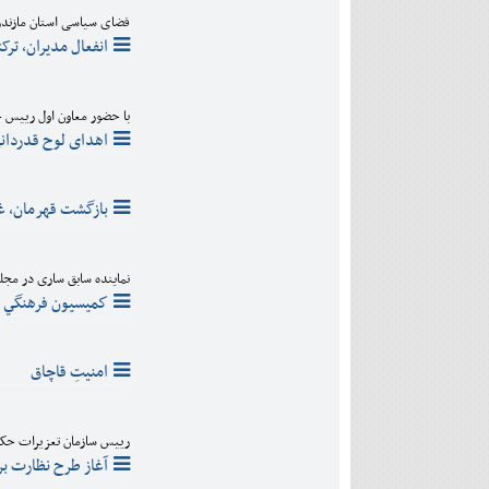
فضای سیاسی استان مازندر
انفعال مدیران، ترک
با حضور معاون اول رییس
اهدای لوح قدردان
بازگشت قهرمان، غ
نماینده سابق ساری در مج
كميسيون فرهنگي ج
امنیتِ قاچاق
رییس سازمان تعزیرات حکوم
آغاز طرح نظارت بر