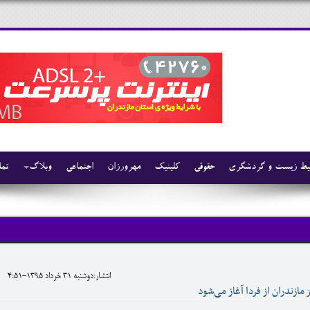
ط زیست و گردشگری
حقوقی
کلینیک
مهرورزان
اجتماعی
وبلاگ
تما
انتشار:دوشنبه 31 خرداد 1395-4:51
 مازندران از فردا آغاز می‌شود