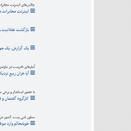
دی
اسفند
چالش‌های اینترنت مخابرا
آذر
بهمن
اینترنت مخابرات ما
دی
اسفند
بهمن
اسفند
بازگشت عقلانیت و 
یک گزارش، یک جوا
آمارهای نادرست در مازندر
آیا خزان ربیع نزد
با حضور استاندار و برخی 
کارگروه گفتمان و 
معاون فنی پست کشور در گ
خوشحالم وارد موق