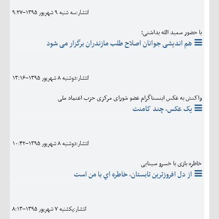
انتشار:سه شنبه 9 شهريور 1395-9:27
با حضور سعید الله بداشتی؛
هم اندیشی جوانان اصلاح طلب مازندران برگزار می شود
انتشار:دوشنبه 8 شهريور 1395-13:16
واکنش به عکس اینستاگرام عضو شورای مرکزی حزب اعتماد ملی
یک عکس، چند کامنت
انتشار:دوشنبه 8 شهريور 1395-10:42
خاطره بازی با خسرو سینایی
از دل افروزترين تابستان، خاطره اي با من است
انتشار:يکشنبه 7 شهريور 1395-8:13