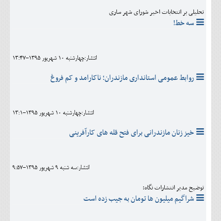
تحلیلی بر انتخابات اخیر شورای شهر ساری
سه خط!
انتشار:چهارشنبه 10 شهريور 1395-13:47
روابط عمومی استانداری مازندران؛ ناکارامد و کم فروغ
انتشار:چهارشنبه 10 شهريور 1395-13:1
خیز زنان مازندرانی برای فتح قله های کارآفرینی
انتشار:سه شنبه 9 شهريور 1395-9:57
توضیح مدیر انتشارات نگاه:
شراگیم میلیون ها تومان به جیب زده است