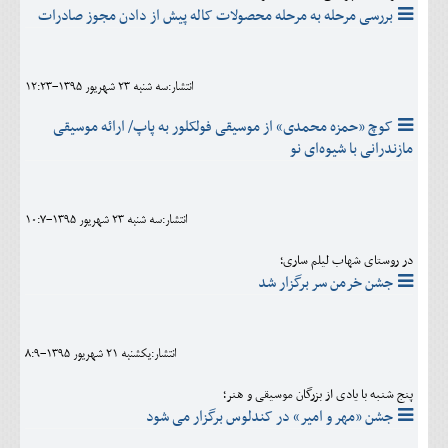
بررسی مرحله به مرحله محصولات کاله پیش از دادن مجوز صادرات
انتشار:سه شنبه 23 شهريور 1395-12:23
کوچ «حمزه محمدی» از موسیقی فولکلور به پاپ/ ارائه موسیقی
مازندرانی با شیوه‌ای نو
انتشار:سه شنبه 23 شهريور 1395-10:7
در روستای شهاب لیلم ساری؛
جشن خرمن سر برگزار شد
انتشار:يکشنبه 21 شهريور 1395-8:9
پنج شنبه با یادی از بزرگان موسیقی و هنر؛
جشن «مهر و امیر» در کندلوس برگزار می شود