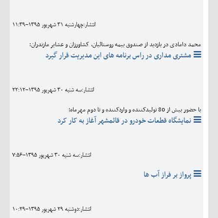
اجتماعی
انتشار:چهارشنبه 31 شهريور 1395-11:39
مهرورزان
محمد دامادی در بازدید از صندوق بیمه روستائیان، کشاورزان و عشایر مازندران:
کلینیک
مشتری مداری در راس برنامه های این مدیریت قرار گیرد
حقوقی
محیط زیست و گردشگری
انتشار:سه شنبه 30 شهريور 1395-22:12
فرهنگی و هنری
با حضور بیش از 80 تولیدکننده و واردکننده و تا دوم مهرماه؛
نمایشگاه قطعات خودرو در قائمشهر آغاز به کار کرد
اقتصادی
سیاسی
انتشار:سه شنبه 30 شهريور 1395-7:56
خانه
پرواز بر فراز آب ها
انتشار:دوشنبه 29 شهريور 1395-10:29