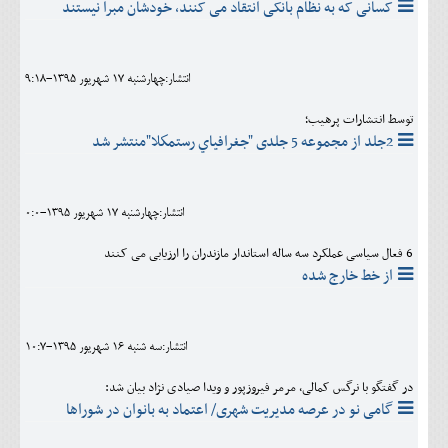
کسانی که به نظام بانکی انتقاد می کنند، خودشان مبرا نیستند
انتشار:چهارشنبه 17 شهريور 1395-9:18
توسط انتشارات پرهیب؛
2جلد از مجموعه 5 جلدی "جغرافياي رستمكلا"منتشر شد
انتشار:چهارشنبه 17 شهريور 1395-0:0
6 فعال سیاسی عملکرد سه ساله استاندار مازندران را ارزیابی می کنند
از خط خارج شده
انتشار:سه شنبه 16 شهريور 1395-10:7
در گفتگو با نرگس کمالی، مرمر فیروزپور و ویدا صیادی نژاد بیان شد:
گامی نو در عرصه مدیریت شهری/ اعتماد به بانوان در شوراها