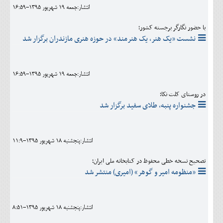
انتشار:جمعه 19 شهريور 1395-16:59
با حضور نگارگر برجسته کشور؛
نشست «یک هنر، یک هنرمند» در حوزه هنری مازندران برگزار شد
انتشار:جمعه 19 شهريور 1395-16:59
در روستای کلت نکا؛
جشنواره پنبه، طلای سفید برگزار شد
انتشار:پنجشنبه 18 شهريور 1395-11:9
تصحیح نسخه خطی محفوظ در کتابخانه ملی ایران؛
«منظومه امیر و گوهر» (امیری) منتشر شد
انتشار:پنجشنبه 18 شهريور 1395-8:51