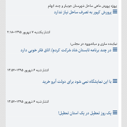
پروژه پرورش ماهی ساحل شهرستان جویبار و چند ابهام
پرورش کپور به تصرف ساحل نیاز ندارد
انتشار:يکشنبه 7 شهريور 1395-2:18
نماینده ساری و میاندورود در مجلس:
در چند برنامه تابستان شاد شرکت کردم/ اتاق فکر خوبی دارد
انتشار:شنبه 6 شهريور 1395-13:52
با این نمایشگاه نمی شود برای دولت آبرو خرید
انتشار:شنبه 6 شهريور 1395-13:52
یک روز تعطیل در یک استان تعطیل!