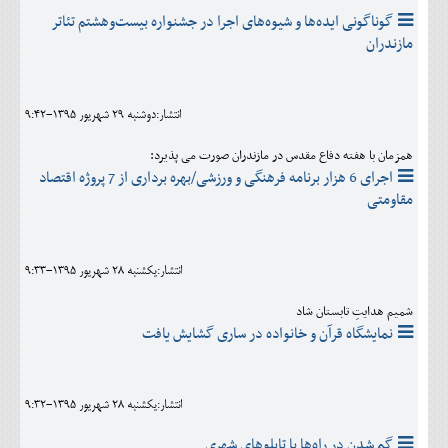
گوناگونی ایده‌ها و شیوه‌های اجرا در جشنواره بیست‌وهشتم تئاتر
مازندران
انتشار:دوشنبه 29 شهريور 1395-9:42
همزمان با هفته دفاع مقدس در مازندران صورت می پذیرد:
اجرای 6 هزار برنامه فرهنگی و ورزشی/بهره برداری از 7 پروژه اقتصاد
مقاومتی
انتشار:يکشنبه 28 شهريور 1395-9:33
شمیم هدایتِ تابستان شاد
نمایشگاه قرآن و خانواده در ساری گشایش یافت
انتشار:يکشنبه 28 شهريور 1395-9:32
گم شدن در راه‌ها با تابلوهای شهری