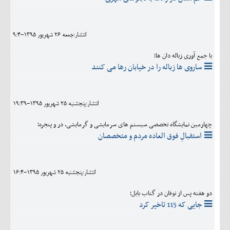
انتشار:جمعه 26 شهريور 1395-9:4
با جمع آوری زباله دان ها؛
ساروی ها زباله را در خیابان رها می کنند
انتشار:پنجشنبه 25 شهريور 1395-19:39
چهارمین نمایشگاه تخصصی سیستم های سرمایشی و گرمایشی، در و پنجره؛
استقبالِ فوق العاده مردم و متخصصان
انتشار:پنجشنبه 25 شهريور 1395-16:4
دو هفته پس از توفان در گتاب بابل؛
جایی که 115 تاخیر کرد