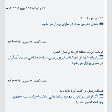
انتشار:دوشنبه 15 شهريور 1395-8:16
20 شهریور ساعت 17؛
جشن «خرمن سر» در ساری برگزار می شود
انتشار:يکشنبه 14 شهريور 1395-17:36
فرمانده قرارگاه منطقه ای غدیر شمال کشور:
یادواره شهدای اطلاعات نیروی زمینی سپاه با مداحی صادق آهنگران
در ساری برگزار می شود
انتشار:يکشنبه 14 شهريور 1395-17:35
عبدالله رضیان در گفت گو با مازندنومه:
اگر توفان در تهران هم بود پیامدهایی داشت/حرکت علیه مطهری
وجاهت قانونی ندارد