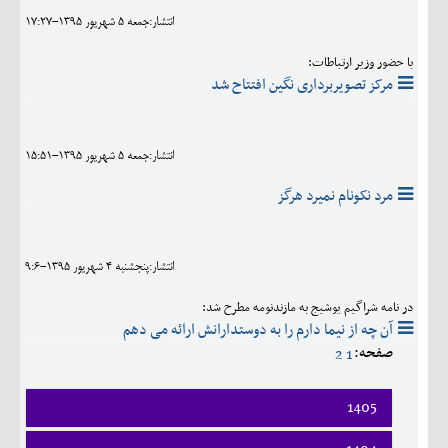
انتشار:جمعه 5 شهريور 1395-17:27
با حضور وزیر ارتباطات:
مرکز تصویربرداری نگین افتتاح شد
انتشار:جمعه 5 شهريور 1395-15:51
مرد نکونام نمیرد هرگز
انتشار:پنجشنبه 4 شهريور 1395-9:6
در نامه شراگیم یوشیج به مازندنومه مطرح شد:
آن چه از نیما دارم را به دوستدارانش ارائه می دهم
صفحه:
2
1
1405
فروردين