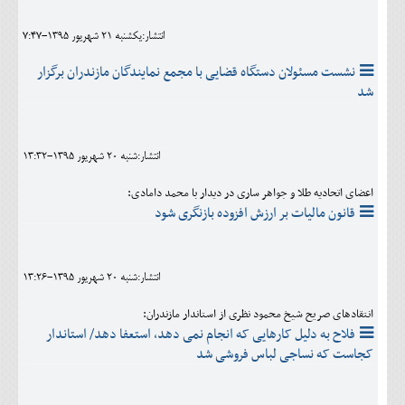
انتشار:يکشنبه 21 شهريور 1395-7:47
نشست مسئولان دستگاه قضایی با مجمع نمایندگان مازندران برگزار
شد
انتشار:شنبه 20 شهريور 1395-13:32
اعضای اتحادیه طلا و جواهر ساری در دیدار با محمد دامادی:
قانون مالیات بر ارزش افزوده بازنگری شود
انتشار:شنبه 20 شهريور 1395-13:26
انتقادهای صریح شیخ محمود نظری از استاندار مازندران:
فلاح به دلیل کارهایی که انجام نمی دهد، استعفا دهد/ استاندار
کجاست که نساجی لباس فروشی شد