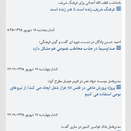
یادداشت لطف الله آجدانی برای فرهنگ شریف
فرهنگ شریف زنده است تا هنر زنده است
انتشار:پنجشنبه 18 شهريور 1395-8:35
احمد حسین زادگان در نشست دوره ای گفت و گوی فرهنگی:
صداوسیما در جذب مخاطب عمومی هم مشکل دارد
انتشار:چهارشنبه 17 شهريور 1395-22:19
مدیرعامل موسسه جهاد نصر در لاریم جویبار مطرح کرد:
پروژه پرورش ماهی در قفس 30 هزار شغل ایجاد می کند/ از نیروهای
بومی استفاده می کنیم
انتشار:چهارشنبه 17 شهريور 1395-22:19
مدیرعامل بانک قوامین کشور در ساری گفت: