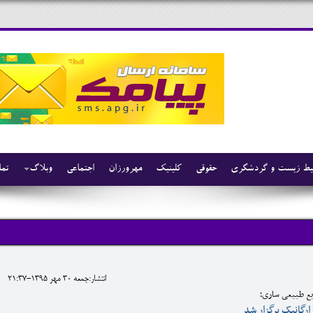
ط زیست و گردشگری
حقوقی
کلینیک
مهرورزان
اجتماعی
وبلاگ
تما
انتشار:جمعه 30 مهر 1395-21:37
بع طبیعی ساری؛
گانیک برگزار شد