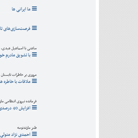
ما ایرانی ها
فرصت‌سازی‌های تاب
ساعتی با اسماعیل عبدی، پ
با تشویق مادرم خو
مروری بر خاطرات تابستان 
ملاقات با خاطره ها
فرمانده نیروی انتظامی ماز
افزایش 40 درصدی برخورد با زمین خواری/کاهش 29 درصدی قتل
طنز مازندنومه
احمدی نژاد متولی 