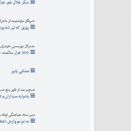
دیگر هلال غم، عیان
خبرنگار مازندنومه از ما
روزی که تیر تندرو
مدیرکل بهزیستی مازندران:
300 هزار سالمند در مازندران داریم/ شهر دوستدار سالمند ساخته می‌شود
مشکی پاییز
صبح و بعد از ظهر پنج شنبه
یادواره سرداران و 323 شهید اطلاعات سپاه برگزار می شود
دبیر ستاد هماهنگی اوقات
به نم نم وارش اعتق