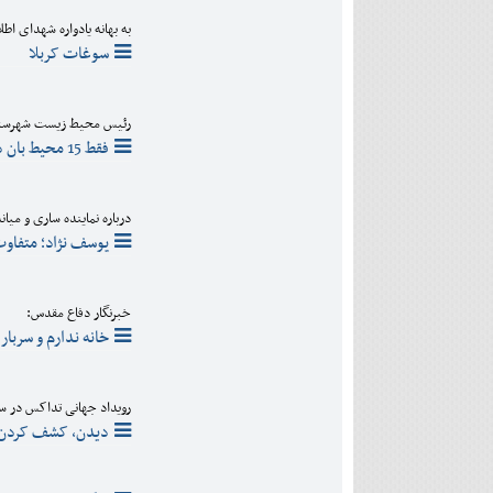
به بهانه یادواره شهدای اطلاعا
سوغات کربلا
رئیس محیط زیست شهرستان
فقط 15 محیط بان داریم/ ساختمان های ما استیجاری و متروکه است
درباره نماینده ساری و میا
یوسف نژاد؛ متفاوت 
خبرنگار دفاع مقدس:
خانه ندارم و سربار
رویداد جهانی تداکس در سا
دیدن، کشف کردن،