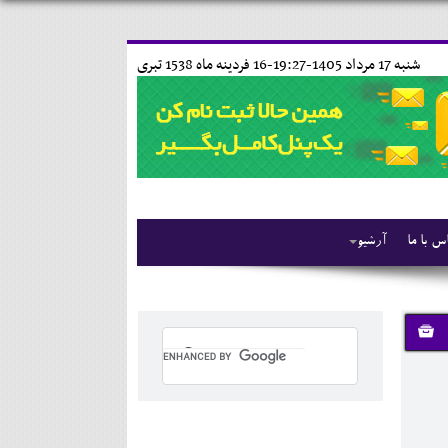
شنبه 17 مرداد 1405-19:27-
16 فردينه ماه 1538 تبری
س با ما
آرشیو