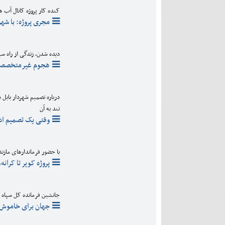
دی
اسفند
آذر
بهمن
کنده کار پروژه کانال آب
دی
مجری پروژه: با شهر
اسفند
بهمن
اسفند
دیده شدن، زندگی از راه سی
هجوم غیرمتخصصان
درباره تصمیم شهردار بابل
تند به آن
وقتی یک تصمیم اد
با حضور فرماندارهای مازند
پروژه کویر تا کرا
جانشین فرمانده کل سپاه در یادواره 323
جهان برای خاموش 