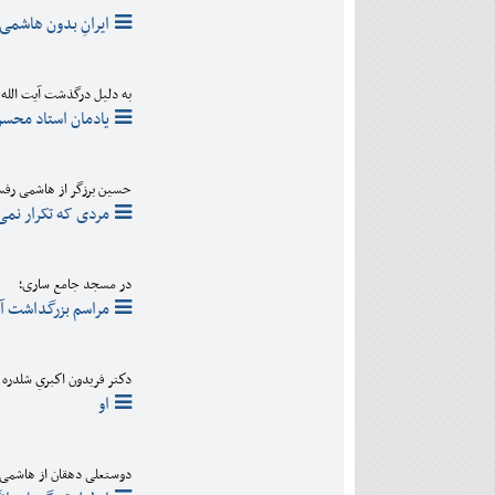
دی
اسفند
آذر
ایرانِ بدون هاشمی
بهمن
دی
اسفند
بهمن
اسفند
به دلیل درگذشت آیت الله
یادمان استاد محسن 
حسین برزگر از هاشمی رفس
مردی که تکرار نمی
در مسجد جامع ساری؛
مراسم بزرگداشت آی
دكتر فريدون اكبري شلدره
او
دوستعلی دهقان از هاشمی