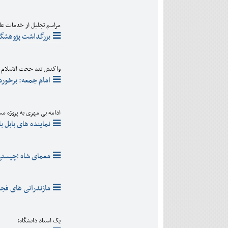
مراسم تجلیل از خدمات علم
بزرگداشت پژوهشگر 
واکنش تند حجت الاسلام ق
امام جمعه: برخورد
ادامه بی مهری به پروژه 
نماینده های بابل ب
معمای شاه ؛چیستی 
مازندرانی های فجر
یک استاد دانشگاه: