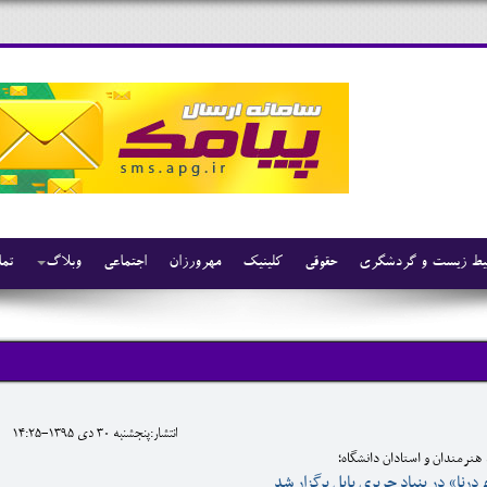
ط زیست و گردشگری
حقوقی
کلینیک
مهرورزان
اجتماعی
وبلاگ
تما
انتشار:پنجشنبه 30 دی 1395-14:25
 هنرمندان و استادان دانشگاه؛
نا» در بنیاد حریری بابل برگزار شد