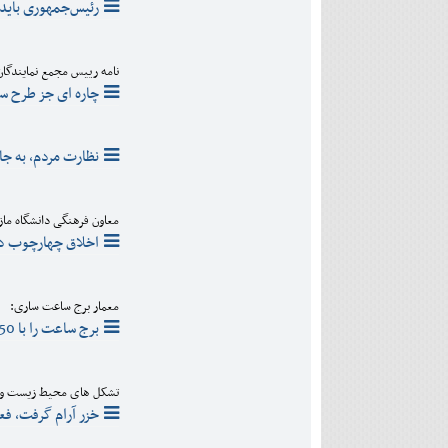
رئیس‌جمهوری باید 
نامه رییس مجمع نمایندگان م
چاره ای جز طرح سو
نظارت مردم، به ج
معاون فرهنگی دانشگاه مازن
اخلاق چهارچوب د
معمار برج ساعت ساری:
برج ساعت را با 250 هزار تومان ساختیم
تشکل های محیط زیست و من
خزر آرام گرفت، فعل