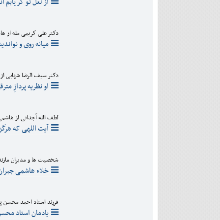
از لعل تو گر يابم ا
دکتر علی کریمی مله از ه
میانه روی و نواند
دکتر سیف الرضا شهابی از
او نظریه پردازِ متر
لطف الله آجدانی از هاشم
آیت اللهی که هرگز
شخصیت ها و مدیران مازندر
خلاء هاشمی جبران 
فرزند استاد احمد محسن پو
یادمان استاد محسن