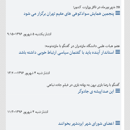
20 شهریورماه در تالار وزارت کشور؛
پنجمین همایش سوادکوهی های مقیم تهران برگزار می شود
انتشار:يکشنبه 5 شهريور 1396-9:15
عضو هیات علمی دانشگاه مازندران در گفتگو با مازندنومه:
استاندار آینده باید با گفتمان سیاسی ارتباط خوبی داشته باشد
انتشار:شنبه 4 شهريور 1396-13:20
گفتگو با رضا بازی برون به بهانه بازی در فیلم جاده تباهی
این صداپیشه ی جادوگر
انتشار:شنبه 4 شهريور 1396-11:3
اعضای شورای شهر ایزدشهر بخوانند