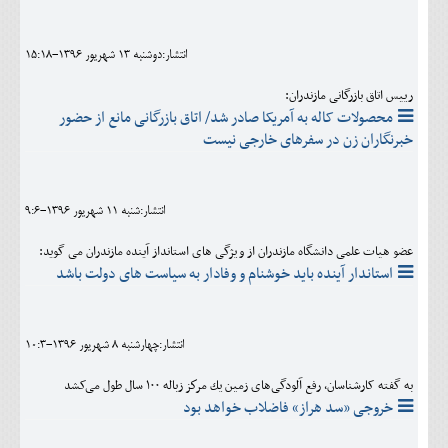
انتشار:دوشنبه 13 شهريور 1396-15:18
رییس اتاق بازرگانی مازندران:
محصولات کاله به آمریکا صادر شد/ اتاق بازرگانی مانع از حضور
خبرنگاران زن در سفرهای خارجی نیست
انتشار:شنبه 11 شهريور 1396-9:6
عضو هیات علمی دانشگاه مازندران از ویژگی های استانداز آینده مازندران می گوید:
استاندار آینده باید خوشنام و وفادار به سیاست های دولت باشد
انتشار:چهارشنبه 8 شهريور 1396-10:3
به گفته کارشناسان، رفع آلودگی‌های زمين يك مركز زباله ١٠٠ سال طول می‌کشد
خروجی «سد هراز» فاضلاب خواهد بود