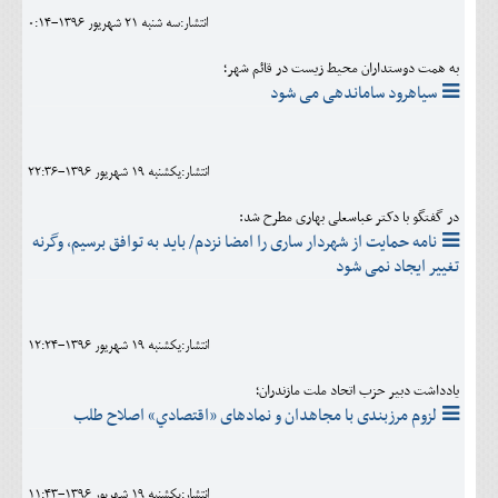
انتشار:سه شنبه 21 شهريور 1396-0:14
به همت دوستداران محیط زیست در قائم شهر؛
سیاهرود ساماندهی می شود
انتشار:يکشنبه 19 شهريور 1396-22:36
در گفتگو با دکتر عباسعلی بهاری مطرح شد:
نامه حمایت از شهردار ساری را امضا نزدم/ باید به توافق برسیم، وگرنه
تغییر ایجاد نمی شود
انتشار:يکشنبه 19 شهريور 1396-12:24
یادداشت دبیر حزب اتحاد ملت مازندران؛
لزوم مرزبندی با مجاهدان و نمادهای «اقتصادي» اصلاح طلب
انتشار:يکشنبه 19 شهريور 1396-11:43