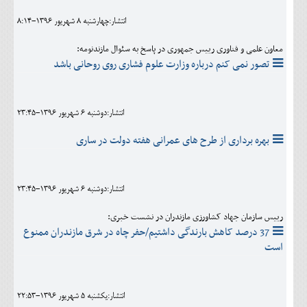
انتشار:چهارشنبه 8 شهريور 1396-8:14
معاون علمی و فناوری رییس جمهوری در پاسخ به سئوال مازندنومه:
تصور نمی کنم درباره وزارت علوم فشاری روی روحانی باشد
انتشار:دوشنبه 6 شهريور 1396-23:45
بهره برداری از طرح های عمرانی هفته دولت در ساری
انتشار:دوشنبه 6 شهريور 1396-23:45
رییس سازمان جهاد کشاورزی مازندران در نشست خبری:
37 درصد کاهش بارندگی داشتیم/حفر چاه در شرق مازندران ممنوع
است
انتشار:يکشنبه 5 شهريور 1396-22:53