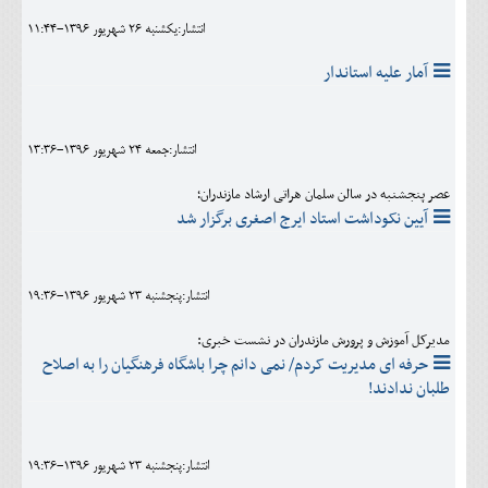
انتشار:يکشنبه 26 شهريور 1396-11:44
آمار علیه استاندار
انتشار:جمعه 24 شهريور 1396-13:36
عصر پنجشنبه در سالن سلمان هراتی ارشاد مازندران؛
آیین نکوداشت استاد ایرج اصغری برگزار شد
انتشار:پنجشنبه 23 شهريور 1396-19:36
مدیرکل آموزش و پرورش مازندران در نشست خبری:
حرفه ای مدیریت کردم/ نمی دانم چرا باشگاه فرهنگیان را به اصلاح
طلبان ندادند!
انتشار:پنجشنبه 23 شهريور 1396-19:36