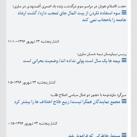
حجت الاسلام نقویان در مراسم سوم درگذشت زنده یاد اصغری آقمشهدی در ساری:
سوء استفاده نکردن از بیت المال جای تعجب دارد/ گشت ارشاد
جامعه را باحجاب نمی کند
انتشار:پنجشنبه 23 شهريور 1396-11:10
رییس بیمارستان نیمه شعبان ساری:
بیمه ها یک سال است پولی نداده اند/ وضعیت بحرانی است
انتشار:پنجشنبه 23 شهريور 1396-1:5
میزگرد مازندنومه با حضور دو فعال سیاسی اصلاح طلب؛
مجمع نمایندگان همگرا نیست/ ربیع فلاح اختلاف ها را بیشتر کرد
انتشار:پنجشنبه 23 شهريور 1396-0:15
سینما، خاطراتی که فراموش شد