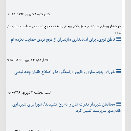
انتشار:شنبه 4 شهريور 1396-10:28
در دیدار روسای ستادهای سابق دکتر روحانی با عضو مجمع تشخیص مصلحت نظام بیان
شد:
ناطق نوری: برای استانداری مازندران از هیچ فردی حمایت نکرده ام
انتشار:شنبه 4 شهريور 1396-9:53
شورای پنجم ساری و ظهور «راستگو»ها و اصلاح طلبان چند نبشی
انتشار:پنجشنبه 2 شهريور 1396-0:0
مخالفان شهردار قدرت شان را به رخ کشیدند/ شورا برای شهرداری
قائم شهر سرپرست تعیین کرد