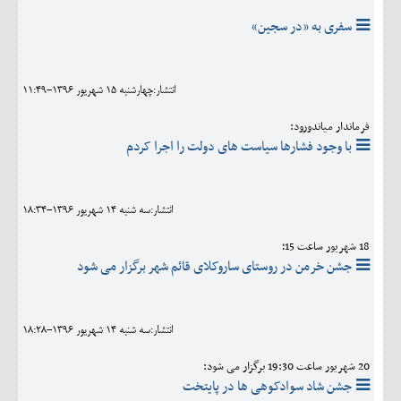
سفری به «در سجین»
انتشار:چهارشنبه 15 شهريور 1396-11:49
فرماندار میاندورود:
با وجود فشارها سیاست های دولت را اجرا کردم
انتشار:سه شنبه 14 شهريور 1396-18:34
18 شهریور ساعت 15؛
جشن خرمن در روستای ساروکلای قائم شهر برگزار می شود
انتشار:سه شنبه 14 شهريور 1396-18:28
20 شهریور ساعت 19:30 برگزار می شود:
جشن شاد سوادکوهی ها در پایتخت