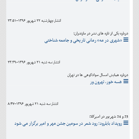
انتشار:چهارشنبه 22 شهريور 1396-23:51
درباره یکی از تازه های نشر در مازندران؛
«شهری در مه» رمانی تاریخی و جامعه شناختی
انتشار:سه شنبه 21 شهريور 1396-23:39
درباره همایش امسال سوادکوهی ها در تهران
هسه خور، تهرون ور
انتشار:سه شنبه 21 شهريور 1396-8:47
23 و 24 شهریور در امیرکلا؛
رویداد بابلرود؛ رود شعر در سومین جشن مهر و امیر برگزار می شود