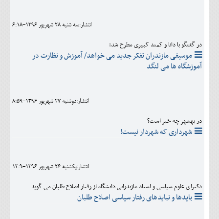
اجتماعی
انتشار:سه شنبه 28 شهريور 1396-6:18
مهرورزان
در گفتگو با دانا و کمند کبیری مطرح شد:
کلینیک
موسیقی مازندران تفکر جدید می خواهد/ آموزش و نظارت در
آموزشگاه ها می لنگد
حقوقی
محیط زیست و گردشگری
انتشار:دوشنبه 27 شهريور 1396-8:59
فرهنگی و هنری
در بهشهر چه خبر است؟
اقتصادی
شهرداری که شهردار نیست!
سیاسی
خانه
انتشار:يکشنبه 26 شهريور 1396-13:9
دکترای علوم سیاسی و استاد مازندرانی دانشگاه از رفتار اصلاح طلبان می گوید
بایدها و نبایدهای رفتار سیاسی اصلاح طلبان