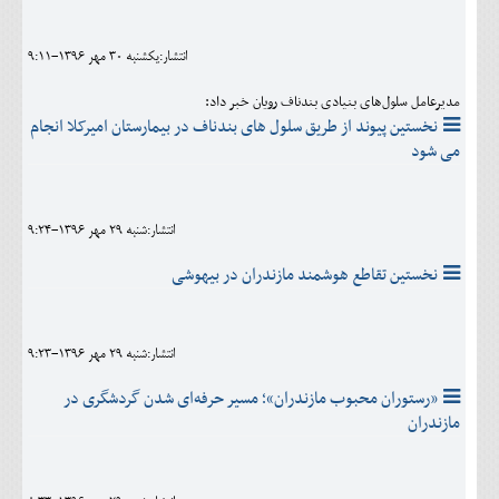
اجتماعی
انتشار:يکشنبه 30 مهر 1396-9:11
مهرورزان
مدیرعامل سلول‌های بنیادی بندناف رویان خبر داد:
کلینیک
نخستین پیوند از طریق سلول های بندناف در بیمارستان امیرکلا انجام
می شود
حقوقی
محیط زیست و گردشگری
انتشار:شنبه 29 مهر 1396-9:24
فرهنگی و هنری
نخستین تقاطع هوشمند مازندران در بیهوشی
اقتصادی
سیاسی
انتشار:شنبه 29 مهر 1396-9:23
خانه
«رستوران محبوب مازندران»؛ مسیر حرفه‌ای شدن گردشگری در
مازندران