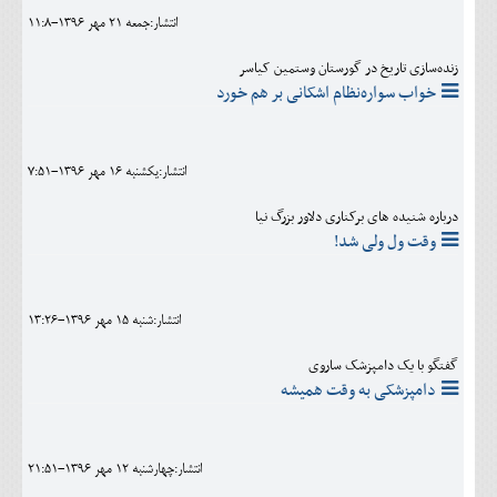
انتشار:جمعه 21 مهر 1396-11:8
زنده‌سازی تاریخ در گورستان وستمین کیاسر
خواب سواره‌نظام اشکانی بر هم خورد
انتشار:يکشنبه 16 مهر 1396-7:51
درباره شنیده های برکناری دلاور بزرگ نیا
وقت ول ولی شد!
انتشار:شنبه 15 مهر 1396-13:26
گفتگو با یک دامپزشک ساروی
دامپزشکی به وقت همیشه
انتشار:چهارشنبه 12 مهر 1396-21:51