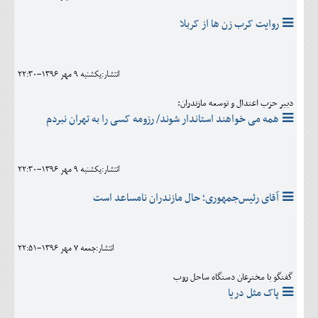
روایت کرب زن ها از کربلا
انتشار:يکشنبه 9 مهر 1396-22:30
دبیر حزب اعتدال و توسعه مازندران:
همه می خواهند استاندار شوند/ رزومه کسی را به تهران نبردم
انتشار:يکشنبه 9 مهر 1396-22:30
آقای رئیس‌جمهوری؛ حال مازندران نامساعد است
انتشار:جمعه 7 مهر 1396-22:51
گفتگو با مخترعان دستگاه ساحل روب
پاک مثل دریا