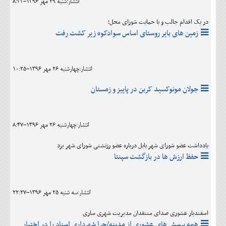
انتشار:شنبه 29 مهر 1396-8:33
در یک اقدام جالب و با حمایت شورای محل؛
زمین های بایر روستای اساس سوادکوه زیر کشت رفت
انتشار:چهارشنبه 26 مهر 1396-10:25
جولان مونوکسید کربن در پاییز و زمستان
انتشار:چهارشنبه 26 مهر 1396-8:47
یادداشت عضو شورای شهر بابل درباره عضو رزتشتی شورای شهر یزد
حفظ ارزش ها در بازگشت سپنتا
انتشار:سه شنبه 25 مهر 1396-22:27
اسفندیار عشوری صدای منتقدان مدیریت شهری ساری
همه پرسش های عشوری از مدینه/چرا شهرداری اسناد را در اختیار