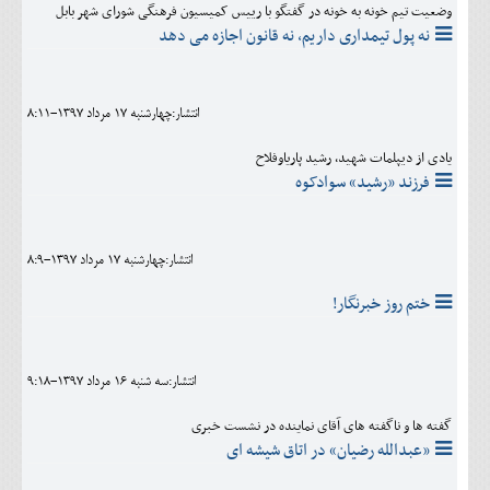
وضعیت تیم خونه به خونه در گفتگو با رییس کمیسیون فرهنگی شورای شهر بابل
نه پول تیمداری داریم، نه قانون اجازه می دهد
انتشار:چهارشنبه 17 مرداد 1397-8:11
یادی از دیپلمات شهید، رشید پاریاوفلاح
فرزند «رشید» سوادکوه
انتشار:چهارشنبه 17 مرداد 1397-8:9
ختم روز خبرنگار!
انتشار:سه شنبه 16 مرداد 1397-9:18
گفته ها و ناگفته های آقای نماینده در نشست خبری
«عبدالله رضیان» در اتاق شیشه ای