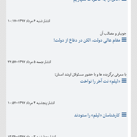
انتشار:شنبه 6 مرداد 1397-10:17
جویبار و مصائب آن
مقام عالی دولت، الکن در دفاع از دولت!
انتشار:جمعه 5 مرداد 1397-22:57
با معرفی برگزیده ها و با حضور مسئولان ارشد استان؛
«لیلم» نت آخر را نواخت
انتشار:پنجشنبه 4 مرداد 1397-10:52
کارشناسان «لیلم» را ستودند