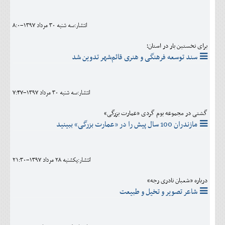
اجتماعی
انتشار:سه شنبه 30 مرداد 1397-8:0
مهرورزان
برای نخستین بار در استان؛
کلینیک
سند توسعه فرهنگی و هنری قائم‌شهر تدوین شد
حقوقی
محیط زیست و گردشگری
انتشار:سه شنبه 30 مرداد 1397-7:47
فرهنگی و هنری
گشتی در مجموعه بوم گردی «عمارت بزرگی»
مازندران 100 سال پیش را در «عمارت بزرگی» ببینید
اقتصادی
سیاسی
انتشار:يکشنبه 28 مرداد 1397-21:30
خانه
درباره «شعبان نادری رجه»
شاعر تصویر و تخیل و طبیعت