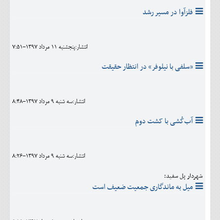
فلزآوا در مسیر رشد
انتشار:پنجشنبه 11 مرداد 1397-7:51
«سلفی با نیلوفر» در انتظار حقیقت
انتشار:سه شنبه 9 مرداد 1397-8:48
آب‌کُشی با کشت دوم
انتشار:سه شنبه 9 مرداد 1397-8:26
شهردار پل سفید:
میل به ماندگاری جمعیت ضعیف است