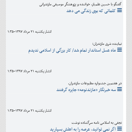
گفتگو با حسین علمباز، خواننده و پژوهشگر موسیقی مازندرانی
کلماتی که بوی زندگی می دهد
انتشار:يکشنبه 21 مرداد 1397-1:35
نماینده شرق مازندران:
ماه عسل استاندار تمام شد/ کار بزرگی از اسلامی ندیدم
انتشار:يکشنبه 21 مرداد 1397-1:35
در هفتمین جشنواره مطبوعات مازندران،
سه خبرنگار «مازندنومه» جایزه گرفتند
انتشار:يکشنبه 21 مرداد 1397-1:35
نجفی به اسلامی نامه سرگشاده نوشت
اگر نمی توانید، عرصه را به اهلش بسپارید