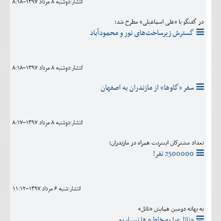
انتشار:دوشنبه 8 مرداد 1397-8:18
در گفتگو با «علی اسماعیلی» مطرح شد:
گسترش زیرساخت‌های نور و محمودآباد
انتشار:دوشنبه 8 مرداد 1397-8:18
سفر «گاوها» از مازندران به اصفهان
انتشار:دوشنبه 8 مرداد 1397-8:17
تعداد مشترکان اینترنت همراه در مازندران:
2500000 نفر!
انتشار:شنبه 6 مرداد 1397-11:12
به بهانه دومین همایش «ناتل»
«ناتل»را به خاطره ها نسپاریم