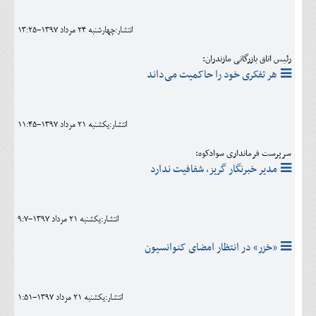
انتشار:چهارشنبه 24 مرداد 1397-13:25
رئیس اتاق بازرگانی مازندران:
هر تفکری خود را حاکمیت می‌داند
انتشار:يکشنبه 21 مرداد 1397-11:45
سرپرست فرمانداری سوادکوه:
مدیر خبرنگار گریز، شفافیت ندارد
انتشار:يکشنبه 21 مرداد 1397-9:7
«خزر» در انتظار امضای کنوانسیون
انتشار:يکشنبه 21 مرداد 1397-1:51