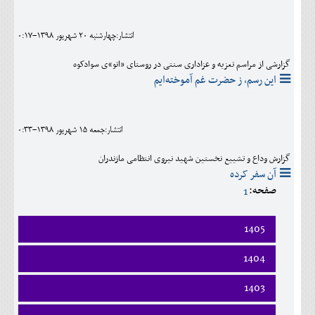
اجتماعی
انتشار:چهارشنبه 20 شهريور 1398-0:17
مهرورزان
گزارشی از مراسم تعزیه و عزاداری سنتی در روستای «اتو»ی سوادکوه
کلینیک
این رسم، ز حضرت غم آموخته‌ایم
حقوقی
محیط زیست و گردشگری
انتشار:جمعه 15 شهريور 1398-0:33
فرهنگی و هنری
گزارش وداع و تشییع نخستین شهید نیروی انتظامی مازندران
آن سفر کرده
اقتصادی
صفحه:
1
سیاسی
1405
خانه
فروردين
1404
ارديبهشت
فروردين
1403
خرداد
ارديبهشت
تير