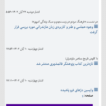
اجتماعی
انتشار:دوشنبه 22 آبان 1402-5:56
مهرورزان
در نشست «فرهنگ مردم در زیست‌بوم و سبک زندگی امروز»؛
کلینیک
وجوه حماسی و طنز و کاربردی زبان مازندرانی مورد بررسی قرار
گرفت
حقوقی
محیط زیست و گردشگری
انتشار:چهارشنبه 10 آبان 1402-17:53
فرهنگی و هنری
با کاوش تاریخ معاصر مازندران؛
اقتصادی
تازه‌ترین کتاب پژوهشگر قائمشهری منتشر شد
سیاسی
خانه
انتشار:چهارشنبه 10 آبان 1402-17:11
واپسین دژهای فرو پاشیده
صفحه:
1