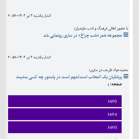
اجتماعی
انتشار:يکشنبه 3 تير 1403-20:59
مهرورزان
با حضور اهالی فرهنگ و ادب مازندران؛
کلینیک
مجموعه شعر«شب چراغ» در ساری رونمایی شد
حقوقی
محیط زیست و گردشگری
انتشار:يکشنبه 3 تير 1403-20:58
فرهنگی و هنری
محمدجواد ظریف در ساری:
پزشکیان یک انتخاب است/مهم است در پاستور چه کسی بنشیند
اقتصادی
صفحه:
1
سیاسی
1405
خانه
فروردين
1404
ارديبهشت
فروردين
1403
خرداد
ارديبهشت
تير