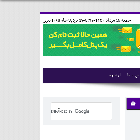
جمعه 16 مرداد 1405-8:35-
15 فردينه ماه 1538 تبری
س با ما
آرشیو