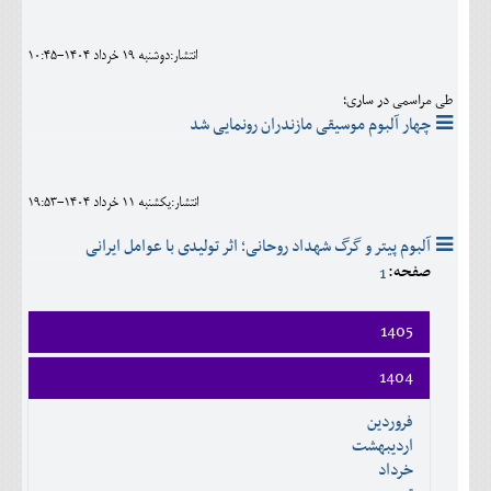
اجتماعی
انتشار:دوشنبه 19 خرداد 1404-10:45
مهرورزان
طی مراسمی در ساری؛
کلینیک
چهار آلبوم موسیقی مازندران رونمایی شد
حقوقی
محیط زیست و گردشگری
انتشار:يکشنبه 11 خرداد 1404-19:53
فرهنگی و هنری
آلبوم پیتر و گرگ شهداد روحانی؛ اثر تولیدی با عوامل ایرانی
صفحه:
1
اقتصادی
1405
سیاسی
فروردين
خانه
1404
ارديبهشت
فروردين
خرداد
ارديبهشت
تير
خرداد
مرداد