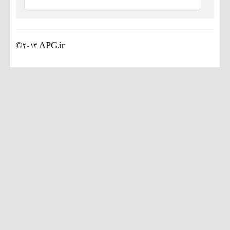
اجتماعی
مهرورزان
©2013 APG.ir
کلینیک
حقوقی
محیط زیست و گردشگری
فرهنگی و هنری
اقتصادی
سیاسی
خانه