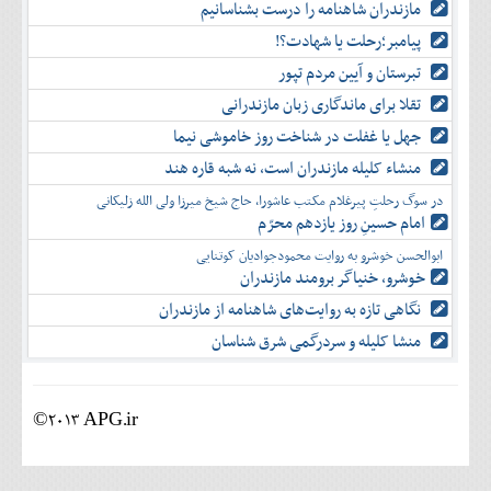
مازندران شاهنامه را درست بشناسانیم
پیامبر؛رحلت یا شهادت؟!
تبرستان و آیین مردم تپور
تقلا برای ماندگاری زبان مازندرانی
جهل یا غفلت در شناخت روز خاموشی نیما
منشاء کلیله مازندران است، نه شبه قاره هند
در سوگ رحلتِ پیرغلام مکتب عاشورا، حاج شیخ میرزا ولی الله زلیکانی
امام حسینِ روز یازدهم محرّم
ابوالحسن خوشرو به روایت محمودجوادیان کوتنایی
خوشرو، خنياگر برومند مازندران
نگاهی تازه به روایت‌های شاهنامه از مازندران
منشا کلیله و سردرگمی شرق شناسان
©2013 APG.ir