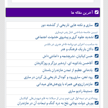
آخرین مقاله ها
ساری و نکته هایی تاریخی از گذشته دور
تبیین جامعه شناختی قتل پدر درساری
تشدید جلوه‌ گری و پیشروی خشونت اجتماعی
به مناسبت اجرای دو برنامه فاخر هنری در بابلسر
دالان باریک فرهنگ و هنر
حسن‌کیائیان، نشرچشمه و «امانتی»اش
آقاحسن بادکوبه ای، اردشیر برزگر و روزگارشان
یادمانی عظیم از تمدن مازندران باستان
رود تجن، ساری‌رود و گودال تاریخی پل گردن در ساری
مازندران‌پژوهی همراه با پژوهش‌های میدانی
دستینۀ رادیو ساری
رویدادی در نیمه اول قرن دوم پیش از میلاد؛ به قلم درویش‌علی کولاییان
یورش دولت یونانی بلخ به دره گنگ و تبعات آن در مازندران