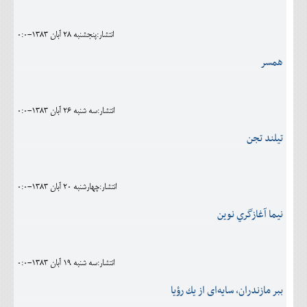
اجتماعی
انتشار:پنجشنبه 28 آبان 1383-0:0
مهرورزان
همسر
کلینیک
حقوقی
انتشار:سه شنبه 26 آبان 1383-0:0
محیط زیست و گردشگری
تيلند تجن
فرهنگی و هنری
اقتصادی
انتشار:چهارشنبه 20 آبان 1383-0:0
سیاسی
نيما آغازگري نوين
خانه
انتشار:سه شنبه 19 آبان 1383-0:0
ببر مازندران، سایه‌ای از یك رؤیا