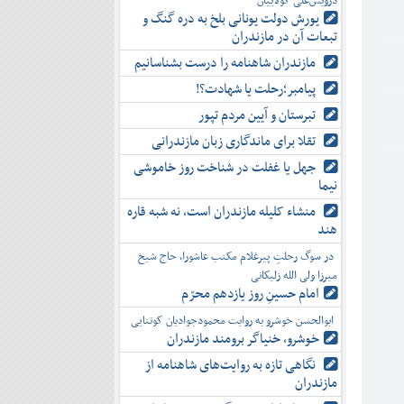
درویش‌علی کولاییان
یورش دولت یونانی بلخ به دره گنگ و
تبعات آن در مازندران
مازندران شاهنامه را درست بشناسانیم
پیامبر؛رحلت یا شهادت؟!
تبرستان و آیین مردم تپور
تقلا برای ماندگاری زبان مازندرانی
جهل یا غفلت در شناخت روز خاموشی
نیما
منشاء کلیله مازندران است، نه شبه قاره
هند
در سوگ رحلتِ پیرغلام مکتب عاشورا، حاج شیخ
میرزا ولی الله زلیکانی
امام حسینِ روز یازدهم محرّم
ابوالحسن خوشرو به روایت محمودجوادیان کوتنایی
خوشرو، خنياگر برومند مازندران
نگاهی تازه به روایت‌های شاهنامه از
مازندران