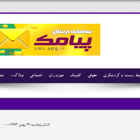
ط زیست و گردشگری
حقوقی
کلینیک
مهرورزان
اجتماعی
وبلاگ
تما
انتشار:پنجشنبه 29 بهمن 1383-0:0