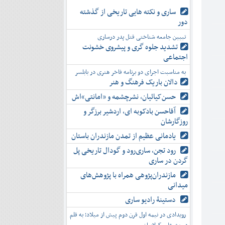
ساری و نکته هایی تاریخی از گذشته
دور
تبیین جامعه شناختی قتل پدر درساری
تشدید جلوه‌ گری و پیشروی خشونت
اجتماعی
به مناسبت اجرای دو برنامه فاخر هنری در بابلسر
دالان باریک فرهنگ و هنر
حسن‌کیائیان، نشرچشمه و «امانتی»اش
آقاحسن بادکوبه ای، اردشیر برزگر و
روزگارشان
یادمانی عظیم از تمدن مازندران باستان
رود تجن، ساری‌رود و گودال تاریخی پل
گردن در ساری
مازندران‌پژوهی همراه با پژوهش‌های
میدانی
دستینۀ رادیو ساری
رویدادی در نیمه اول قرن دوم پیش از میلاد؛ به قلم