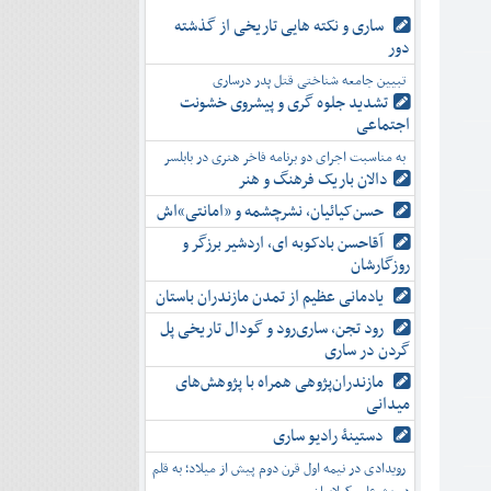
ساری و نکته هایی تاریخی از گذشته
دور
تبیین جامعه شناختی قتل پدر درساری
تشدید جلوه‌ گری و پیشروی خشونت
اجتماعی
به مناسبت اجرای دو برنامه فاخر هنری در بابلسر
دالان باریک فرهنگ و هنر
حسن‌کیائیان، نشرچشمه و «امانتی»اش
آقاحسن بادکوبه ای، اردشیر برزگر و
روزگارشان
یادمانی عظیم از تمدن مازندران باستان
رود تجن، ساری‌رود و گودال تاریخی پل
گردن در ساری
مازندران‌پژوهی همراه با پژوهش‌های
میدانی
دستینۀ رادیو ساری
رویدادی در نیمه اول قرن دوم پیش از میلاد؛ به قلم