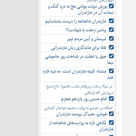
درویش‌علی کولاییان
یورش دولت یونانی بلخ به دره گنگ و
تبعات آن در مازندران
مازندران شاهنامه را درست بشناسانیم
پیامبر؛رحلت یا شهادت؟!
تبرستان و آیین مردم تپور
تقلا برای ماندگاری زبان مازندرانی
جهل یا غفلت در شناخت روز خاموشی
نیما
منشاء کلیله مازندران است، نه شبه قاره
هند
در سوگ رحلتِ پیرغلام مکتب عاشورا، حاج شیخ
میرزا ولی الله زلیکانی
امام حسینِ روز یازدهم محرّم
ابوالحسن خوشرو به روایت محمودجوادیان کوتنایی
خوشرو، خنياگر برومند مازندران
نگاهی تازه به روایت‌های شاهنامه از
مازندران