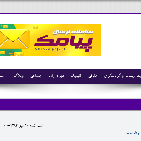
ط زیست و گردشگری
حقوقی
کلینیک
مهرورزان
اجتماعی
وبلاگ
تما
انتشار:شنبه 30 مهر 1384-0:0
ی پاهاست