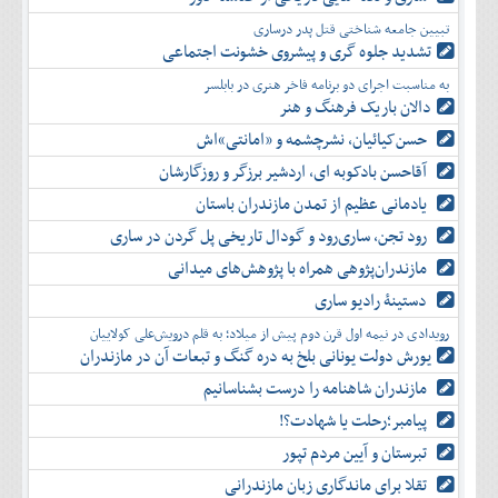
آذر
تبیین جامعه شناختی قتل پدر درساری
دی
تشدید جلوه‌ گری و پیشروی خشونت اجتماعی
بهمن
به مناسبت اجرای دو برنامه فاخر هنری در بابلسر
اسفند
دالان باریک فرهنگ و هنر
حسن‌کیائیان، نشرچشمه و «امانتی»اش
آقاحسن بادکوبه ای، اردشیر برزگر و روزگارشان
یادمانی عظیم از تمدن مازندران باستان
رود تجن، ساری‌رود و گودال تاریخی پل گردن در ساری
مازندران‌پژوهی همراه با پژوهش‌های میدانی
دستینۀ رادیو ساری
رویدادی در نیمه اول قرن دوم پیش از میلاد؛ به قلم درویش‌علی کولاییان
یورش دولت یونانی بلخ به دره گنگ و تبعات آن در مازندران
مازندران شاهنامه را درست بشناسانیم
پیامبر؛رحلت یا شهادت؟!
تبرستان و آیین مردم تپور
تقلا برای ماندگاری زبان مازندرانی