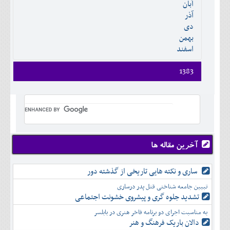
آبان
دی
اسفند
آذر
بهمن
دی
اسفند
بهمن
اسفند
1383
فروردين
ارديبهشت
خرداد
تير
مرداد
شهريور
آخرین مقاله ها
مهر
آبان
ساری و نکته هایی تاریخی از گذشته دور
آذر
تبیین جامعه شناختی قتل پدر درساری
دی
تشدید جلوه‌ گری و پیشروی خشونت اجتماعی
بهمن
به مناسبت اجرای دو برنامه فاخر هنری در بابلسر
اسفند
دالان باریک فرهنگ و هنر