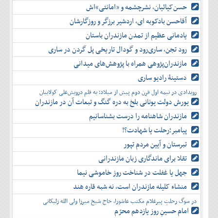
حسن‌کیائیان، نشرچشمه و «امانتی»اش
آقاحسن بادکوبه ای، اردشیر برزگر و روزگارشان
یادمانی عظیم از تمدن مازندران باستان
رود تجن، ساری‌رود و گودال تاریخی پل گردن در ساری
مازندران‌پژوهی همراه با پژوهش‌های میدانی
دستینۀ رادیو ساری
رویدادی در نیمه اول قرن دوم پیش از میلاد؛ به قلم درویش‌علی کولاییان
یورش دولت یونانی بلخ به دره گنگ و تبعات آن در مازندران
مازندران شاهنامه را درست بشناسانیم
پیامبر؛رحلت یا شهادت؟!
تبرستان و آیین مردم تپور
تقلا برای ماندگاری زبان مازندرانی
جهل یا غفلت در شناخت روز خاموشی نیما
منشاء کلیله مازندران است، نه شبه قاره هند
در سوگ رحلتِ پیرغلام مکتب عاشورا، حاج شیخ میرزا ولی الله زلیکانی
امام حسینِ روز یازدهم محرّم