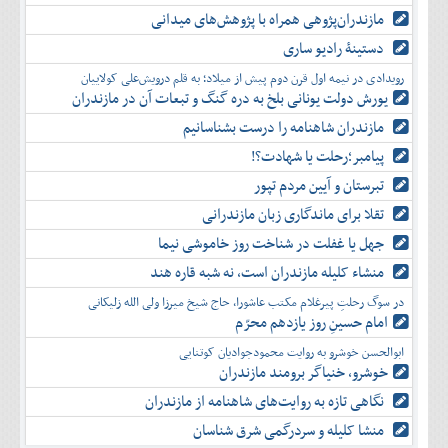
مازندران‌پژوهی همراه با پژوهش‌های میدانی
دستینۀ رادیو ساری
رویدادی در نیمه اول قرن دوم پیش از میلاد؛ به قلم درویش‌علی کولاییان
یورش دولت یونانی بلخ به دره گنگ و تبعات آن در مازندران
مازندران شاهنامه را درست بشناسانیم
پیامبر؛رحلت یا شهادت؟!
تبرستان و آیین مردم تپور
تقلا برای ماندگاری زبان مازندرانی
جهل یا غفلت در شناخت روز خاموشی نیما
منشاء کلیله مازندران است، نه شبه قاره هند
در سوگ رحلتِ پیرغلام مکتب عاشورا، حاج شیخ میرزا ولی الله زلیکانی
امام حسینِ روز یازدهم محرّم
ابوالحسن خوشرو به روایت محمودجوادیان کوتنایی
خوشرو، خنياگر برومند مازندران
نگاهی تازه به روایت‌های شاهنامه از مازندران
منشا کلیله و سردرگمی شرق شناسان