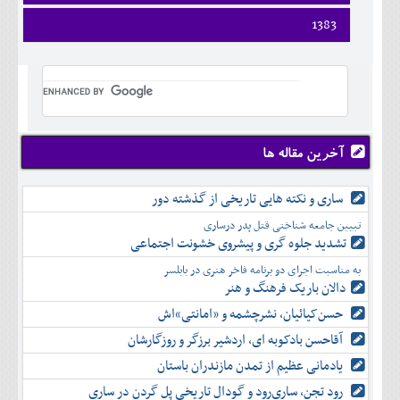
فروردين
1383
ارديبهشت
فروردين
خرداد
ارديبهشت
تير
خرداد
مرداد
تير
شهريور
مرداد
مهر
شهريور
آخرین مقاله ها
آبان
مهر
آذر
آبان
ساری و نکته هایی تاریخی از گذشته دور
دی
آذر
بهمن
تبیین جامعه شناختی قتل پدر درساری
دی
اسفند
تشدید جلوه‌ گری و پیشروی خشونت اجتماعی
بهمن
به مناسبت اجرای دو برنامه فاخر هنری در بابلسر
اسفند
دالان باریک فرهنگ و هنر
حسن‌کیائیان، نشرچشمه و «امانتی»اش
آقاحسن بادکوبه ای، اردشیر برزگر و روزگارشان
یادمانی عظیم از تمدن مازندران باستان
رود تجن، ساری‌رود و گودال تاریخی پل گردن در ساری