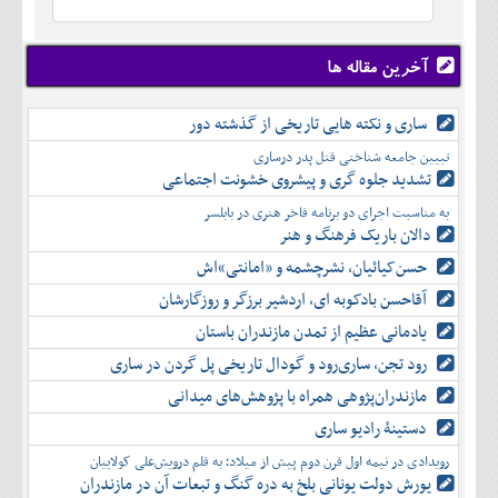
خرداد
مرداد
تير
شهريور
مرداد
مهر
شهريور
آخرین مقاله ها
آبان
مهر
آذر
آبان
ساری و نکته هایی تاریخی از گذشته دور
دی
آذر
بهمن
تبیین جامعه شناختی قتل پدر درساری
دی
اسفند
تشدید جلوه‌ گری و پیشروی خشونت اجتماعی
بهمن
به مناسبت اجرای دو برنامه فاخر هنری در بابلسر
اسفند
دالان باریک فرهنگ و هنر
حسن‌کیائیان، نشرچشمه و «امانتی»اش
آقاحسن بادکوبه ای، اردشیر برزگر و روزگارشان
یادمانی عظیم از تمدن مازندران باستان
رود تجن، ساری‌رود و گودال تاریخی پل گردن در ساری
مازندران‌پژوهی همراه با پژوهش‌های میدانی
دستینۀ رادیو ساری
رویدادی در نیمه اول قرن دوم پیش از میلاد؛ به قلم درویش‌علی کولاییان
یورش دولت یونانی بلخ به دره گنگ و تبعات آن در مازندران