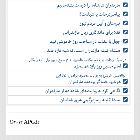
مازندران شاهنامه را درست بشناسانیم
پیامبر؛رحلت یا شهادت؟!
تبرستان و آیین مردم تپور
تقلا برای ماندگاری زبان مازندرانی
جهل یا غفلت در شناخت روز خاموشی نیما
منشاء کلیله مازندران است، نه شبه قاره هند
در سوگ رحلتِ پیرغلام مکتب عاشورا، حاج شیخ میرزا ولی الله زلیکانی
امام حسینِ روز یازدهم محرّم
ابوالحسن خوشرو به روایت محمودجوادیان کوتنایی
خوشرو، خنياگر برومند مازندران
نگاهی تازه به روایت‌های شاهنامه از مازندران
منشا کلیله و سردرگمی شرق شناسان
©2013 APG.ir