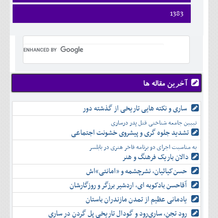
فروردين
1383
ارديبهشت
فروردين
خرداد
ارديبهشت
تير
خرداد
مرداد
تير
شهريور
مرداد
مهر
شهريور
آخرین مقاله ها
آبان
مهر
آذر
آبان
ساری و نکته هایی تاریخی از گذشته دور
دی
آذر
بهمن
تبیین جامعه شناختی قتل پدر درساری
دی
اسفند
تشدید جلوه‌ گری و پیشروی خشونت اجتماعی
بهمن
به مناسبت اجرای دو برنامه فاخر هنری در بابلسر
اسفند
دالان باریک فرهنگ و هنر
حسن‌کیائیان، نشرچشمه و «امانتی»اش
آقاحسن بادکوبه ای، اردشیر برزگر و روزگارشان
یادمانی عظیم از تمدن مازندران باستان
رود تجن، ساری‌رود و گودال تاریخی پل گردن در ساری