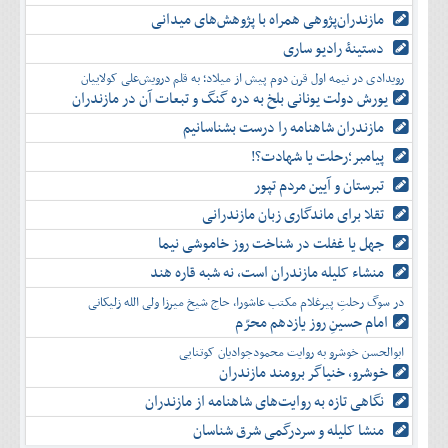
مازندران‌پژوهی همراه با پژوهش‌های میدانی
دستینۀ رادیو ساری
رویدادی در نیمه اول قرن دوم پیش از میلاد؛ به قلم درویش‌علی کولاییان
یورش دولت یونانی بلخ به دره گنگ و تبعات آن در مازندران
مازندران شاهنامه را درست بشناسانیم
پیامبر؛رحلت یا شهادت؟!
تبرستان و آیین مردم تپور
تقلا برای ماندگاری زبان مازندرانی
جهل یا غفلت در شناخت روز خاموشی نیما
منشاء کلیله مازندران است، نه شبه قاره هند
در سوگ رحلتِ پیرغلام مکتب عاشورا، حاج شیخ میرزا ولی الله زلیکانی
امام حسینِ روز یازدهم محرّم
ابوالحسن خوشرو به روایت محمودجوادیان کوتنایی
خوشرو، خنياگر برومند مازندران
نگاهی تازه به روایت‌های شاهنامه از مازندران
منشا کلیله و سردرگمی شرق شناسان