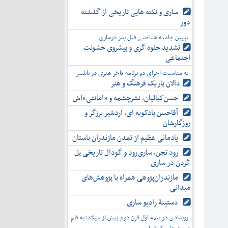
ساری و نکته هایی تاریخی از گذشته
دور
تبیین جامعه شناختی قتل پدر درساری
تشدید جلوه‌ گری و پیشروی خشونت
اجتماعی
به مناسبت اجرای دو برنامه فاخر هنری در بابلسر
دالان باریک فرهنگ و هنر
حسن‌کیائیان، نشرچشمه و «امانتی»اش
آقاحسن بادکوبه ای، اردشیر برزگر و
روزگارشان
یادمانی عظیم از تمدن مازندران باستان
رود تجن، ساری‌رود و گودال تاریخی پل
گردن در ساری
مازندران‌پژوهی همراه با پژوهش‌های
میدانی
دستینۀ رادیو ساری
رویدادی در نیمه اول قرن دوم پیش از میلاد؛ به قلم