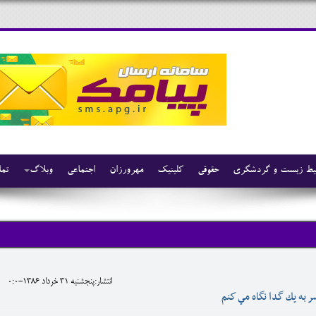
ط زیست و گردشگری
حقوقی
کلینیک
مهرورزان
اجتماعی
وبلاگ
تما
انتشار:پنجشنبه 31 خرداد 1386-0:0
 به يك گدا نگاه مي كنم