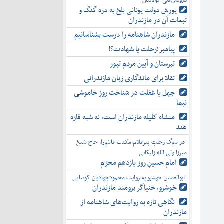
درویش‌علی کولاییان
یورش دولت یونانی بلخ به دره گنگ و
تبعات آن در مازندران
مازندران شاهنامه را درست بشناسانیم
پیامبر؛رحلت یا شهادت؟!
تبرستان و آیین مردم تپور
تقلا برای ماندگاری زبان مازندرانی
جهل یا غفلت در شناخت روز خاموشی
نیما
منشاء کلیله مازندران است، نه شبه قاره
هند
در سوگ رحلتِ پیرغلام مکتب عاشورا، حاج شیخ
میرزا ولی الله زلیکانی
امام حسینِ روز یازدهم محرّم
ابوالحسن خوشرو به روایت محمودجوادیان کوتنایی
خوشرو، خنياگر برومند مازندران
نگاهی تازه به روایت‌های شاهنامه از
مازندران