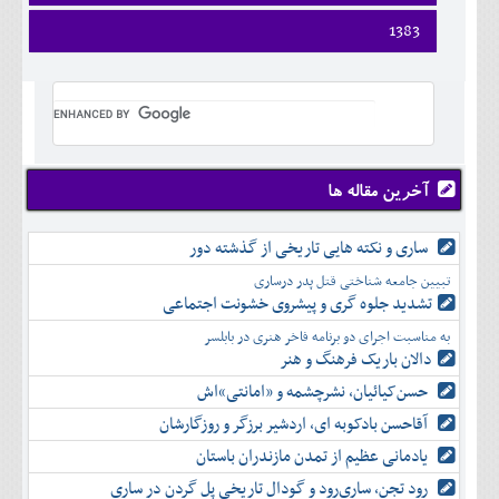
ارديبهشت
فروردين
1383
خرداد
ارديبهشت
تير
فروردين
خرداد
مرداد
ارديبهشت
تير
شهريور
خرداد
مرداد
مهر
تير
شهريور
آبان
مرداد
مهر
آذر
شهريور
آخرین مقاله ها
آبان
دی
مهر
آذر
بهمن
آبان
ساری و نکته هایی تاریخی از گذشته دور
دی
اسفند
آذر
بهمن
تبیین جامعه شناختی قتل پدر درساری
دی
اسفند
تشدید جلوه‌ گری و پیشروی خشونت اجتماعی
بهمن
به مناسبت اجرای دو برنامه فاخر هنری در بابلسر
اسفند
دالان باریک فرهنگ و هنر
حسن‌کیائیان، نشرچشمه و «امانتی»اش
آقاحسن بادکوبه ای، اردشیر برزگر و روزگارشان
یادمانی عظیم از تمدن مازندران باستان
رود تجن، ساری‌رود و گودال تاریخی پل گردن در ساری