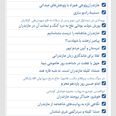
مازندران‌پژوهی همراه با پژوهش‌های میدانی
دستینۀ رادیو ساری
رویدادی در نیمه اول قرن دوم پیش از میلاد؛ به قلم درویش‌علی کولاییان
یورش دولت یونانی بلخ به دره گنگ و تبعات آن در مازندران
مازندران شاهنامه را درست بشناسانیم
پیامبر؛رحلت یا شهادت؟!
تبرستان و آیین مردم تپور
تقلا برای ماندگاری زبان مازندرانی
جهل یا غفلت در شناخت روز خاموشی نیما
منشاء کلیله مازندران است، نه شبه قاره هند
در سوگ رحلتِ پیرغلام مکتب عاشورا، حاج شیخ میرزا ولی الله زلیکانی
امام حسینِ روز یازدهم محرّم
ابوالحسن خوشرو به روایت محمودجوادیان کوتنایی
خوشرو، خنياگر برومند مازندران
نگاهی تازه به روایت‌های شاهنامه از مازندران
منشا کلیله و سردرگمی شرق شناسان